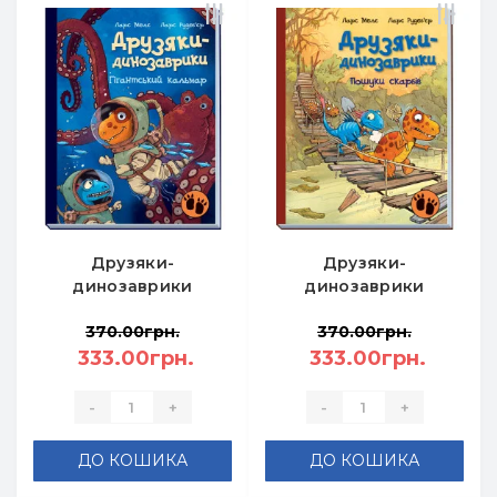
Друзяки-
Друзяки-
динозаврики
динозаврики
Гігантський кальмар
Пошуки скарбів -
370.00грн.
370.00грн.
- Ларс Мелє
Ларс Меле
333.00грн.
333.00грн.
-
+
-
+
ДО КОШИКА
ДО КОШИКА