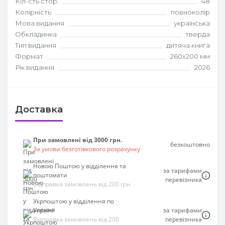
Кіл-сть стор.
48
Колірність
повноколір
Мова видання
українська
Обкладинка
тверда
Тип видання
дитяча книга
Формат
260х200 мм
Рік видання
2026
Доставка
При замовлені від 3000 грн.
безкоштовно
За умови безготівкового розрахунку
Новою Поштою у відділення та
за тарифами
поштомати
перевізника
Відправка замовлень від 200 грн
Укрпоштою у відділення по
Україні
за тарифами
Відправка замовлень від 200
перевізника