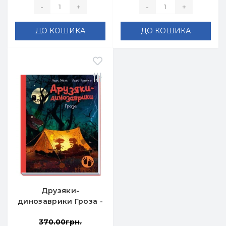
-
+
-
+
ДО КОШИКА
ДО КОШИКА
Друзяки-
динозаврики Гроза -
Ларс Мелє
370.00грн.