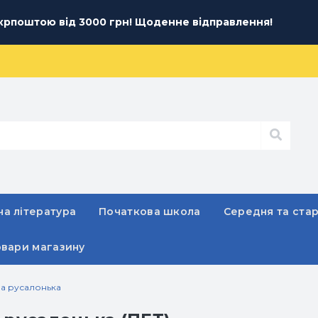
рпоштою від 3000 грн! Щоденне відправлення!
а література
Початкова школа
Середня та ста
овари магазину
на русалонька