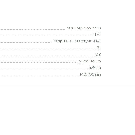
978-617-7155-53-8
ПЕТ
Каприа К., Мартуччи М.
7+
108
українська
м'яка
140х195 мм