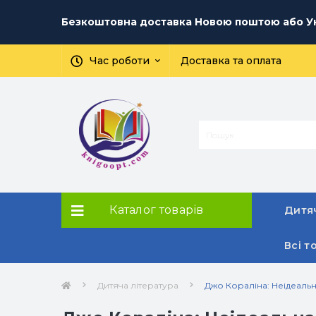
Безкоштовна доставка Новою поштою або Ук
Час роботи
Доставка та оплата
Каталог товарів
Дитяч
Всі т
Дитяча література
Джо Кораліна: Неідеаль