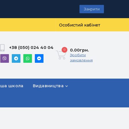
Закрити
Особистий кабінет
+38 (050) 024 40 04
0.00грн.
0
Зробити
замовлення
рша школа
Видавництва