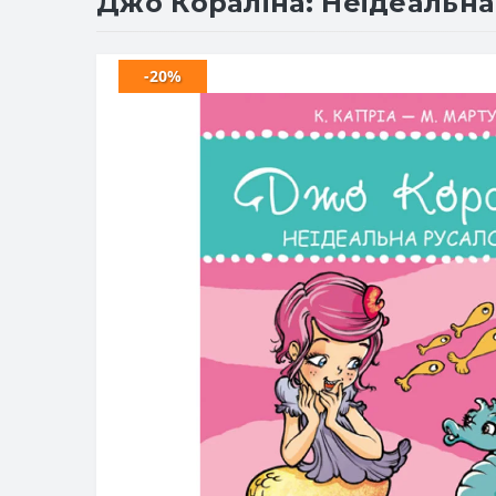
Джо Кораліна: Неідеальна
-20%