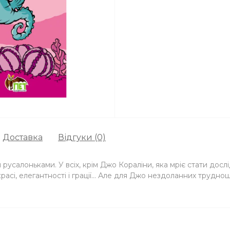
Доставка
Відгуки (0)
 русалоньками. У всіх, крім Джо Кораліни, яка мріє стати дос
и красі, елегантності і грації… Але для Джо нездоланних трудно