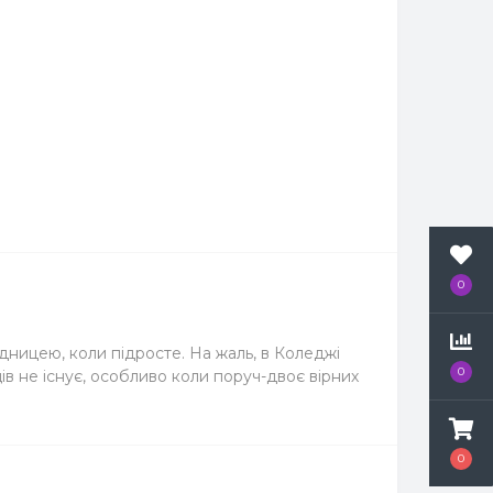
0
лідницею, коли підросте. На жаль, в Коледжі
0
щів не існує, особливо коли поруч-двоє вірних
0