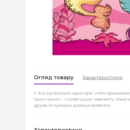
Огляд товару
Характеристики
У всіх русалоньок одна мрія: стати ідеальними
трьох чеснот - її новій школі -навчають тільк
друзів та кумедна домашя креветка.