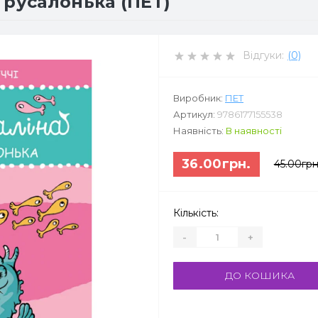
 русалонька (ПЕТ)
Відгуки:
(0)
Виробник:
ПЕТ
Артикул:
9786177155538
Наявність:
В наявності
36.00грн.
45.00грн
Кількість:
-
+
ДО КОШИКА