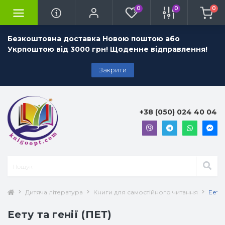
0
0
0
Безкоштовна доставка Новою поштою або
Укрпоштою від 3000 грн! Щоденне відправлення!
Закрити
+38 (050) 024 40 04
Дитяча література
Книги для самостійного читання
Еету 
Еету та генії (ПЕТ)