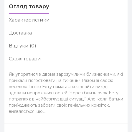
Огляд товару
Характеристики
Доставка
Відгуки (0)
Схожі товари
Як упоратися з двома зарозумілими близнючками, які
приїхали погостювати на тижень? Разом зі своєю
веселою Тінню Еету намагається знайти вихід і
здолати непроханих гостей. Через близнючок Еету
потрапляє в найбезглуздіші ситуації. Але, коли батьки
приїжджають забрати своїх геніальних крихіток,
виявляється, що,,,