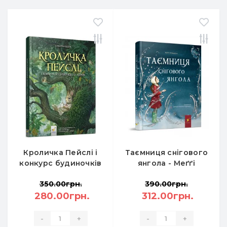
Кроличка Пейслі і
Таємниця снігового
конкурс будиночків
янгола - Меґґі
на дереві - Стів
О’Фаррелл
350.00грн.
390.00грн.
Річардсон
280.00грн.
312.00грн.
-
+
-
+