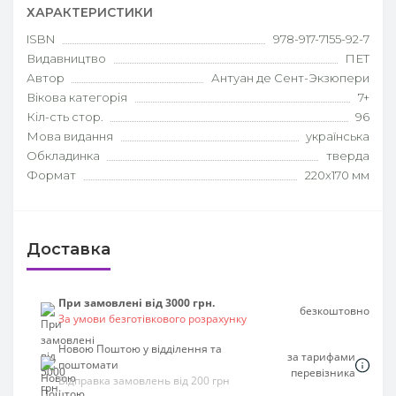
ХАРАКТЕРИСТИКИ
ISBN
978-917-7155-92-7
Видавництво
ПЕТ
Автор
Антуан де Сент-Экзюпери
Вікова категорія
7+
Кіл-сть стор.
96
Мова видання
українська
Обкладинка
тверда
Формат
220х170 мм
Доставка
При замовлені від 3000 грн.
безкоштовно
За умови безготівкового розрахунку
Новою Поштою у відділення та
за тарифами
поштомати
перевізника
Відправка замовлень від 200 грн