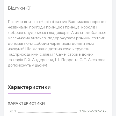
Відгуки (0)
Разом із книгою «Чарівні казки» Ваш малюк порине в
незвичайні пригоди принцес і принців, королів і
жебраків, чудовиськ і людожерів. А як сподобається
маленькому читачеві подорожувати різними світами,
допомагаючи добрим чарівникам долати злих
чаклунів! Що як ваша дитина хоче керувати
надприродними силами? Саме історії відомих
казкарів Г. Х. Андерсена, Ш. Перро та С. Т. Аксакова
допоможуть у цьому!
Характеристики
ХАРАКТЕРИСТИКИ
ISBN
978-617-7207-56-5