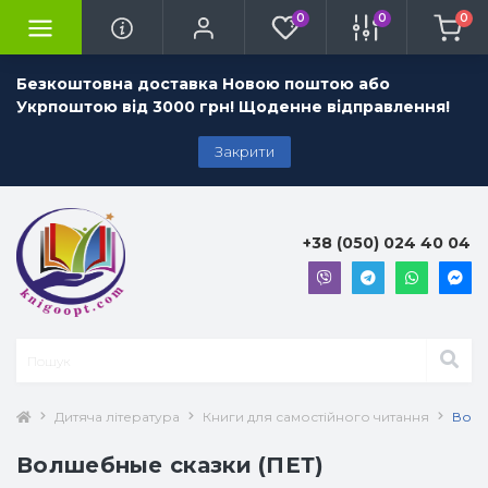
0
0
0
Безкоштовна доставка Новою поштою або
Укрпоштою від 3000 грн! Щоденне відправлення!
Закрити
+38 (050) 024 40 04
Дитяча література
Книги для самостійного читання
Волш
Волшебные сказки (ПЕТ)