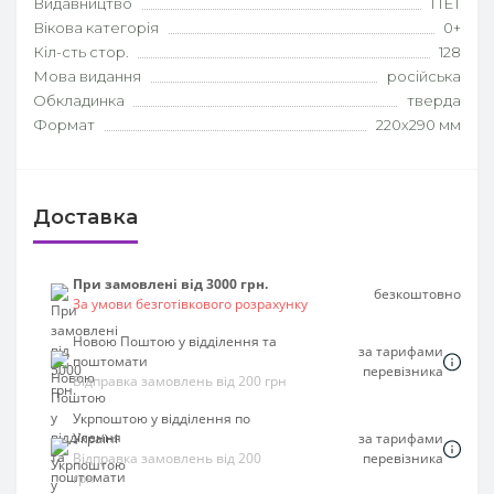
Видавництво
ПЕТ
Вікова категорія
0+
Кіл-сть стор.
128
Мова видання
російська
Обкладинка
тверда
Формат
220х290 мм
Доставка
При замовлені від 3000 грн.
безкоштовно
За умови безготівкового розрахунку
Новою Поштою у відділення та
за тарифами
поштомати
перевізника
Відправка замовлень від 200 грн
Укрпоштою у відділення по
Україні
за тарифами
Відправка замовлень від 200
перевізника
грн