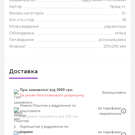
Автор
Трищ Н.
Вікова категорія
3+
Кіл-сть стор.
16
Мова видання
українська
Обкладинка
м'яка
Тип видання
розмальовка
Формат
210х290 мм
Доставка
При замовлені від 3000 грн.
безкоштовно
За умови безготівкового розрахунку
Новою Поштою у відділення та
за тарифами
поштомати
перевізника
Відправка замовлень від 200 грн
Укрпоштою у відділення по
Україні
за тарифами