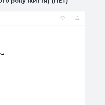
го року життя) (ПЕТ)
рн.