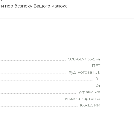
ати про безпеку Вашого малюка.
978-617-7155-51-4
ПЕТ
Худ. Рогова Г.Л.
0+
24
українська
книжка-картонка
165х135 мм