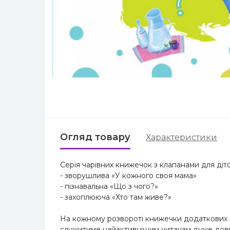
Огляд товару
Характеристики
Серія чарівних книжечок з клапанами для діт
- зворушлива «У кожного своя мама»
- пізнавальна «Що з чого?»
- захоплююча «Хто там живе?»
На кожному розвороті книжечки додаткових в
служитиме найактивнішим читачам дуже довг