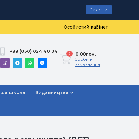
Закрити
Особистий кабінет
+38 (050) 024 40 04
0.00грн.
0
Зробити
замовлення
рша школа
Видавництва