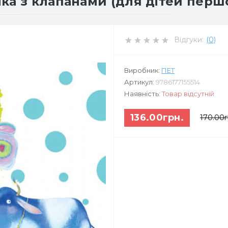
ка з клапанами (для дітей першо
Відгуки:
(0)
Виробник:
ПЕТ
Артикул:
9786177155514
Наявність:
Товар відсутній
136.00грн.
170.00г