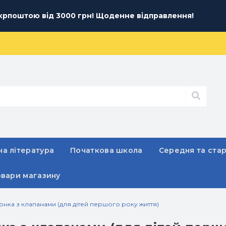
рпоштою від 3000 грн! Щоденне відправлення!
а література
Початкова школа
Середня та ста
овари магазину
нка з клапанами (для дітей першого року життя)