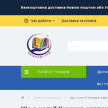
Безкоштовна доставка Новою поштою або Ук
Час роботи
Доставка та оплата
Каталог товарів
Дитяч
Всі т
Дитяча література
Що з чого? Книжка-карто