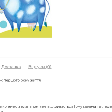
Доставка
Відгуки (0)
ок першого року життя:
іконечко з клапаном, яке відкривається.Тому малеча так пол
о.