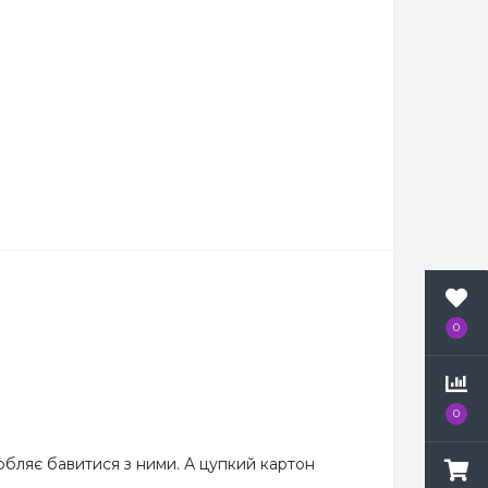
0
0
юбляє бавитися з ними. А цупкий картон