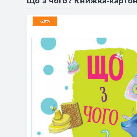
Що з чого? Книжка-картон
-20%