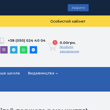
Закрити
Особистий кабінет
+38 (050) 024 40 04
0.00грн.
0
Зробити
замовлення
рша школа
Видавництва