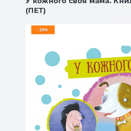
У кожного своя мама. Кни
(ПЕТ)
-20%