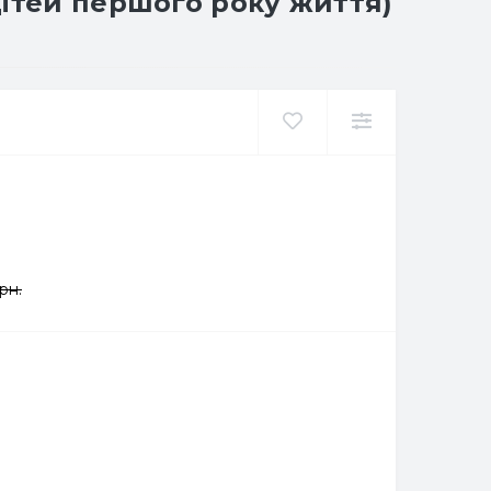
дітей першого року життя)
рн.