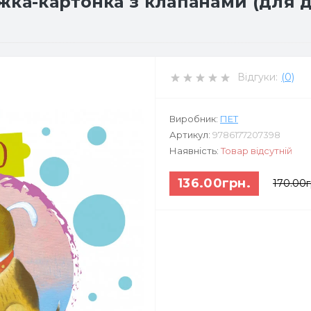
жка-картонка з клапанами (для 
Відгуки:
(0)
Виробник:
ПЕТ
Артикул:
9786177207398
Наявність:
Товар відсутній
136.00грн.
170.00г