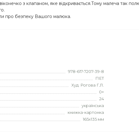
іконечко з клапаном, яке відкривається.Тому малеча так пол
о.
ати про безпеку Вашого малюка.
978-617-7207-39-8
ПЕТ
Худ. Рогова Г.Л.
0+
24
українська
книжка-картонка
165х135 мм