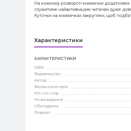
На кожному розвороті книжечки додаткових в
служитиме найактивнішим читачам дуже довг
Куточки на книжечках закруглені, щоб подб
Характеристики
ХАРАКТЕРИСТИКИ
ISBN
Видавництво
Автор
Вікова категорія
Кіл-сть стор.
Мова видання
Обкладинка
Формат