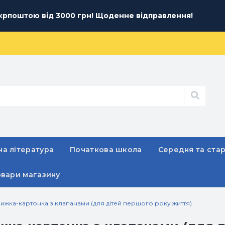
рпоштою від 3000 грн! Щоденне відправлення!
а література
Початкова школа
Середня та ста
овари магазину
ижка-картонка з клапанами (для дітей першого року життя)