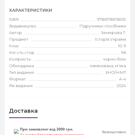
ХАРАКТЕРИСТИКИ
ISBN
9786178678012
Видавництво
Підручники і посібники
Автор
Земерова Т.
Предмет
Історія України
Клас
10-11
Кіл-сть стор.
96
Колірність
чорно-біле
Обкладинка
ламінована, м‘яка
Тип видання
ЗНО/НМТ
Формат
А-4
Рік видання
2024
Доставка
При замовлені від 3000 грн.
безкоштовно
За умови безготівкового розрахунку