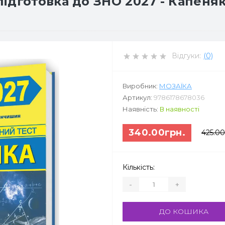
дготовка до ЗНО 2027 - Капеняк 
Відгуки:
(0)
Виробник:
МОЗАЇКА
Артикул:
9786178678036
Наявність:
В наявності
340.00грн.
425.00
Кількість:
-
+
ДО КОШИКА