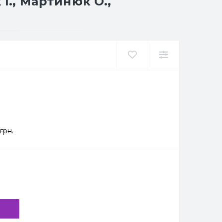
І., Мартинюк О.,
грн.