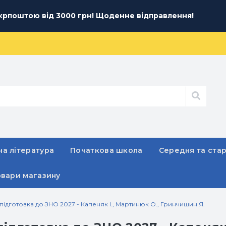
рпоштою від 3000 грн! Щоденне відправлення!
а література
Початкова школа
Середня та ста
овари магазину
ідготовка до ЗНО 2027 - Капеняк І., Мартинюк О., Гринчишин Я.