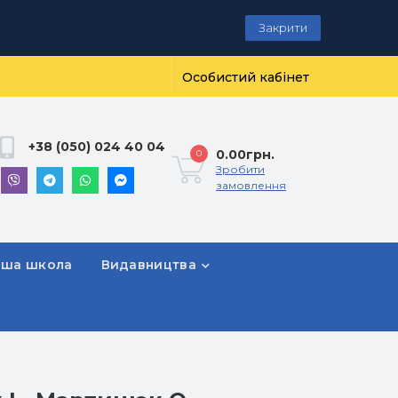
Закрити
Особистий кабінет
+38 (050) 024 40 04
0.00грн.
0
Зробити
замовлення
рша школа
Видавництва