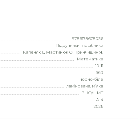
9786178678036
Підручники і посібники
Капеняк І., Мартинюк О., Гринчишин Я.
Математика
10-11
560
чорно-біле
ламінована, м‘яка
ЗНО/НМТ
А-4
2026