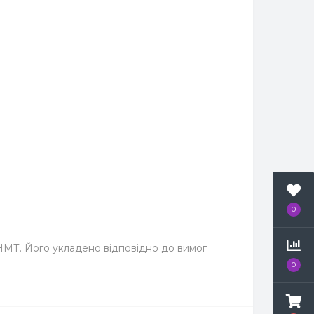
0
/НМТ. Його укладено відповідно до вимог
0