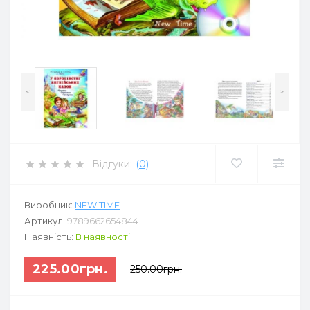
<
>
Відгуки:
(0)
Виробник:
NEW TIME
Артикул:
9789662654844
Наявність:
В наявності
225.00грн.
250.00грн.