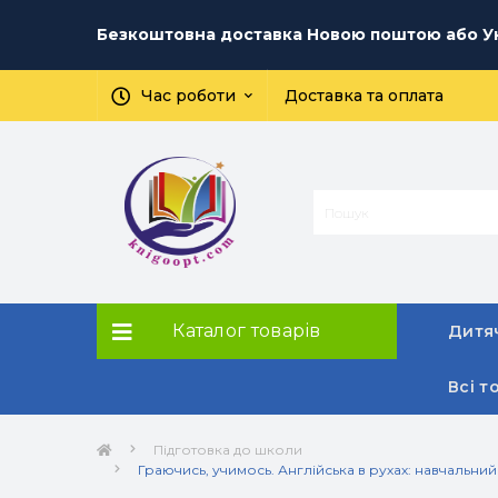
Безкоштовна доставка Новою поштою або Ук
Час роботи
Доставка та оплата
Каталог товарів
Дитяч
Всі т
Підготовка до школи
Граючись, учимось. Англійська в рухах: навчальни