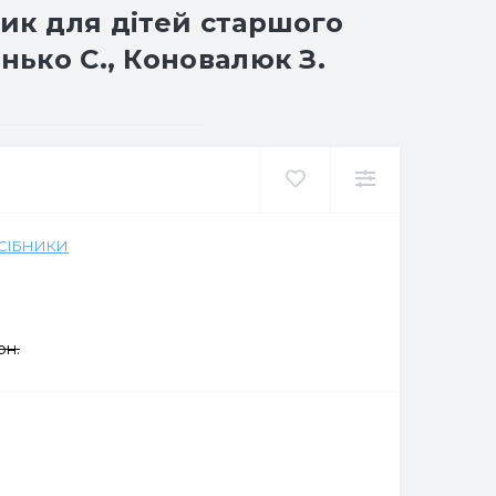
ник для дітей старшого
нько С., Коновалюк З.
ОСІБНИКИ
рн.