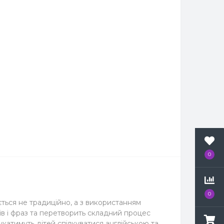
0
0
ється не традиційно, а з використанням
ів і фраз та перетворить складний процес
нукатимуть дітей спілкуватися англійською та