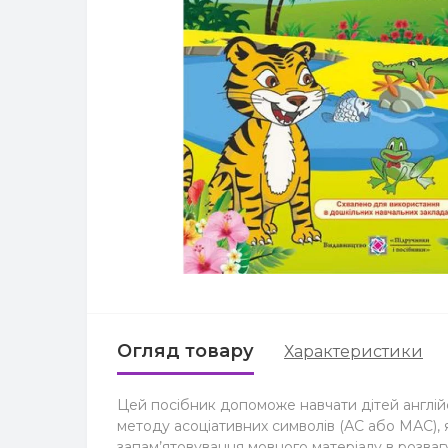
Огляд товару
Характеристики
Цей посібник допоможе навчати дітей англійс
методу асоціативних символів (АС або МАС), 
запам’ятовування мовного матеріалу в розвагу.