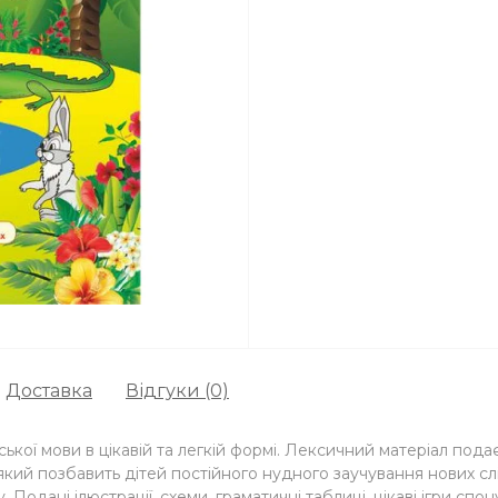
Доставка
Відгуки (0)
ької мови в цікавій та легкій формі. Лексичний матеріал пода
який позбавить дітей постійного нудного заучування нових сл
 Подані ілюстрації, схеми, граматичні таблиці, цікаві ігри спо