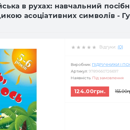
йська в рухах: навчальний посіб
икою асоціативних символів - Гу
Відгуки:
(0)
Виробник:
ПІДРУЧНИКИ І П
Артикул:
9789660726697
Наявність:
Під замовлення
124.00грн.
155.00г