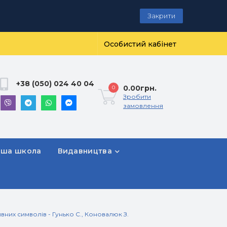
Закрити
Особистий кабінет
+38 (050) 024 40 04
0.00грн.
0
Зробити
замовлення
рша школа
Видавництва
вних символів - Гунько С., Коновалюк З.