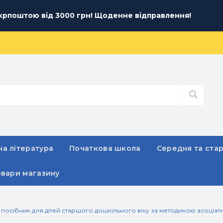
рпоштою від 3000 грн! Щоденне відправлення!
а література
Початкова школа
Середня та ста
овари магазину
й посібник для дітей старшого дошкільного віку за методикою асоціати