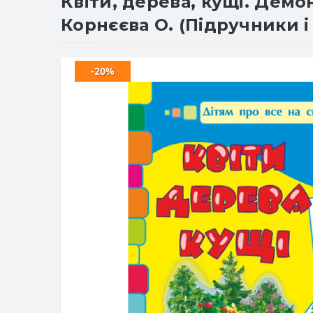
Квіти, дерева, кущі. Демон
Корнєєва О. (Підручники і
-20%