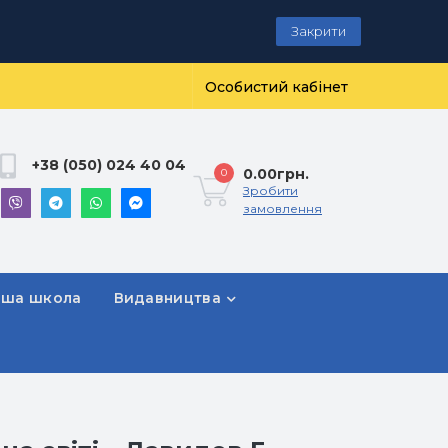
Закрити
Особистий кабінет
+38 (050) 024 40 04
0.00грн.
0
Зробити
замовлення
рша школа
Видавництва