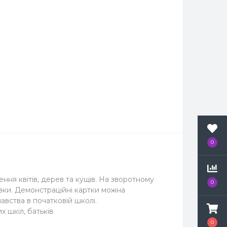
0
ння квітів, дерев та кущів. На зворотному
0
казки. Демонстраційні картки можна
авства в початковій школі.
 шкіл, батьків.
0