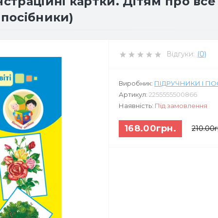
страційні картки. Дітям про все н
 посібники)
Відгуки:
(0)
Виробник:
ПІДРУЧНИКИ І П
Артикул:
2255555500866
Наявність:
Під замовлення
168.00грн.
210.00г