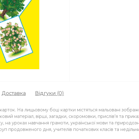
Доставка
Відгуки (0)
арток. На лицьовому боці картки містяться мальовані зображе
дковий матеріал, вірші, загадки, скоромовки, прислів’я та при
, на уроках навчання грамоти, української мови та природозн
руп продовженого дня, учителів початкових класів та недільних