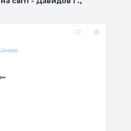
а світі - Давидов Г.,
ОСІБНИКИ
рн.