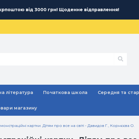
рпоштою від 3000 грн! Щоденне відправлення!
а література
Початкова школа
Середня та ста
овари магазину
емонстраційні картки. Дітям про все на світі - Давидов Г., Корнєєва О.