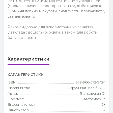
життя елементарними математичними уявленнями
(форма, величина, просторові ознаки, лічба в межах
5), уміння логічно міркувати, аналізувати, порівнювати,
узагальнювати.
Рекомендовано для використання на заняттях
у закладах дошкільної освіти, а також для роботи
батьків з дітьми.
Характеристики
ХАРАКТЕРИСТИКИ
ISBN
978-966-072-942-1
Видавництво
Підручники і посібники
Автор
Гнатковская О.
Предмет
Математика
Вікова категорія
3+
Кіл-сть стор.
32