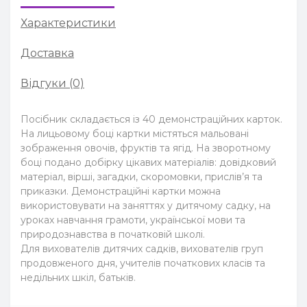
Характеристики
Доставка
Відгуки (0)
Посібник складається із 40 демонстраційних карток.
На лицьовому боці картки містяться мальовані
зображення овочів, фруктів та ягід. На зворотному
боці подано добірку цікавих матеріалів: довідковий
матеріал, вірші, загадки, скоромовки, прислів’я та
приказки. Демонстраційні картки можна
використовувати на заняттях у дитячому садку, на
уроках навчання грамоти, української мови та
природознавства в початковій школі.
Для вихователів дитячих садків, вихователів груп
продовженого дня, учителів початкових класів та
недільних шкіл, батьків.