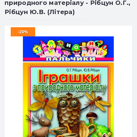
природного матеріалу - Рібцун О.Г.,
Рібцун Ю.В. (Літера)
-20%