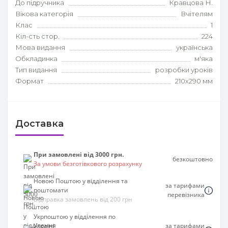
До підручника
Кравцова Н.
Вікова категорія
Вчітелям
Клас
1
Кіл-сть стор.
224
Мова видання
українська
Обкладинка
м'яка
Тип видання
розробки уроків
Формат
210х290 мм
Доставка
При замовлені від 3000 грн.
безкоштовно
За умови безготівкового розрахунку
Новою Поштою у відділення та
за тарифами
поштомати
перевізника
Відправка замовлень від 200 грн
Укрпоштою у відділення по
Україні
за тарифами