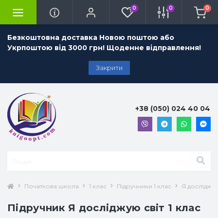
0
0
0
Безкоштовна доставка Новою поштою або
Укрпоштою від 3000 грн! Щоденне відправлення!
Закрити
+38 (050) 024 40 04
Початкова школа
1 клас
Підручники 1 клас
Я досліджую
Підручник Я досліджую світ 1 клас