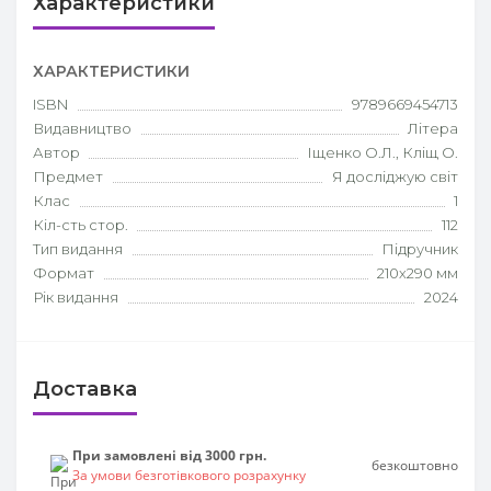
Характеристики
ХАРАКТЕРИСТИКИ
ISBN
9789669454713
Видавництво
Літера
Автор
Іщенко О.Л., Кліщ О.
Предмет
Я досліджую світ
Клас
1
Кіл-сть стор.
112
Тип видання
Підручник
Формат
210х290 мм
Рік видання
2024
Доставка
При замовлені від 3000 грн.
безкоштовно
За умови безготівкового розрахунку