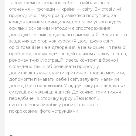
такою схемою: пізнання себе — найближчого
оточення — громади — країни — світу. Змістові лінії
природничої галузі розкриваються поступово, за
концентричним принципом, протягом усього курсу,
оскільки основним методом є спостереження і
дослідження змін у довкіллі і самому собі. Запитання і
завдання до сторінок курсу «Я досліджую світ»
орієнтовані не на відтворення, а на вирішення певної
проблеми, пошук від¬повідей шляхом аналізу текстів,
різноманітних ілюстрацій. Увесь контент дібрано і
скла¬дено так, щоб розвивати природну
допитливість учнів, учити критично і творчо мислити,
допомогти пізнавати себе і світ, залучити наявний
досвід (хоч і невеликий). У підручнику розглядаються
ситуації, актуальні для дітей. До кожної теми тижня
передбачено сторінку курсу «Технології»:
виготовлення виробів у різних техніках з
покроковими фотоінструкціями.