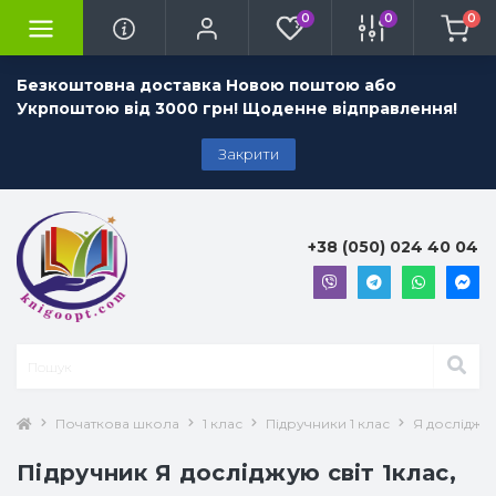
0
0
0
Безкоштовна доставка Новою поштою або
Укрпоштою від 3000 грн! Щоденне відправлення!
Закрити
+38 (050) 024 40 04
Початкова школа
1 клас
Підручники 1 клас
Я досліджую
Підручник Я досліджую світ 1клас,