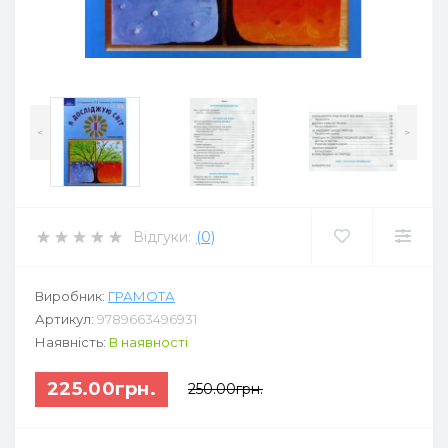
<
>
Відгуки:
(0)
Виробник:
ГРАМОТА
Артикул:
9789663496931
Наявність:
В наявності
225.00грн.
250.00грн.