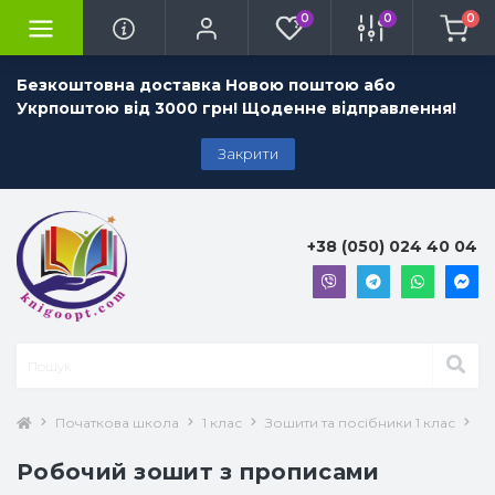
0
0
0
Безкоштовна доставка Новою поштою або
Укрпоштою від 3000 грн! Щоденне відправлення!
Закрити
+38 (050) 024 40 04
Початкова школа
1 клас
Зошити та посібники 1 клас
Ан
Робочий зошит з прописами