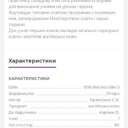
практичну складову й містить різноманітні вправи
для виконання учнями на уроках і вдома.
Відповідає типовим освітнім програмам з іноземних
мов, затвердженим Міністерством освіти і науки
України.
Для учнів перших класів закладів загальної середньої
освіти і вчителів англійської мови.
Характеристики
ХАРАКТЕРИСТИКИ
ISBN
978-966-945-084-5
Видавництво
Літера
Автор
Крамських С.В.
Предмет
англійська мова
До підручника
Карпюк О.
Клас
1
Кіл-сть стор.
80