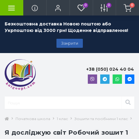
0
0
0
Безкоштовна доставка Новою поштою або
Укрпоштою від 3000 грн! Щоденне відправлення!
Закрити
+38 (050) 024 40 04
Початкова школа
1 клас
Зошити та посібники 1 клас
Я 
Я досліджую світ Робочий зошит 1