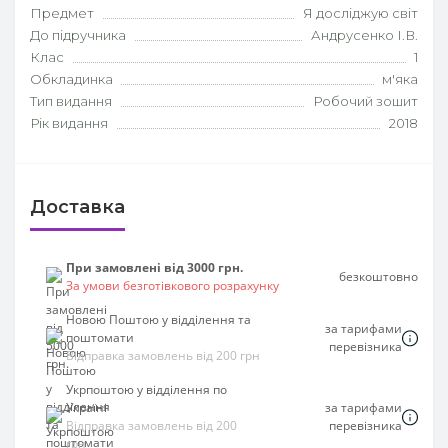
Предмет
Я досліджую світ
До підручника
Андрусенко І.В.
Клас
1
Обкладинка
м'яка
Тип видання
Робочий зошит
Рік видання
2018
Доставка
При замовлені від 3000 грн.
безкоштовно
За умови безготівкового розрахунку
Новою Поштою у відділення та
за тарифами
поштомати
перевізника
Відправка замовлень від 200 грн
Укрпоштою у відділення по
Україні
за тарифами
Відправка замовлень від 200
перевізника
грн