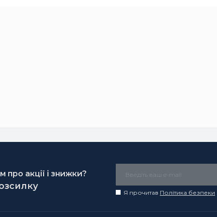
 про акції і знижки?
розсилку
Я прочитав
Політика безпеки