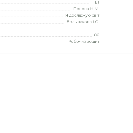
ПЕТ
Попова Н.М.
Я досліджую світ
Большакова І.О.
1
80
Робочий зошит