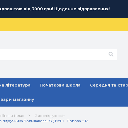
рпоштою від 3000 грн! Щоденне відправлення!
а література
Початкова школа
Середня та ста
овари магазину
ібники 1 клас
Я досліджую світ
до підручника Большакова І.О.) НУШ - Попова Н.М.