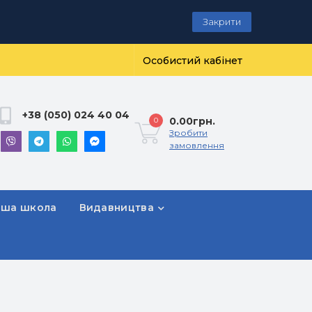
Закрити
Особистий кабінет
+38 (050) 024 40 04
0.00грн.
0
Зробити
замовлення
рша школа
Видавництва