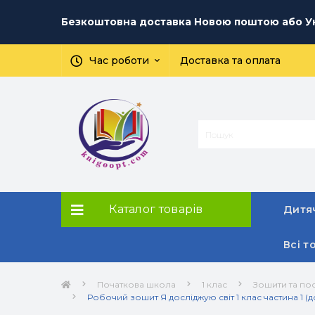
Безкоштовна доставка Новою поштою або Ук
Час роботи
Доставка та оплата
Каталог товарів
Дитяч
Всі т
Початкова школа
1 клас
Зошити та пос
Робочий зошит Я досліджую світ 1 клас частина 1 (