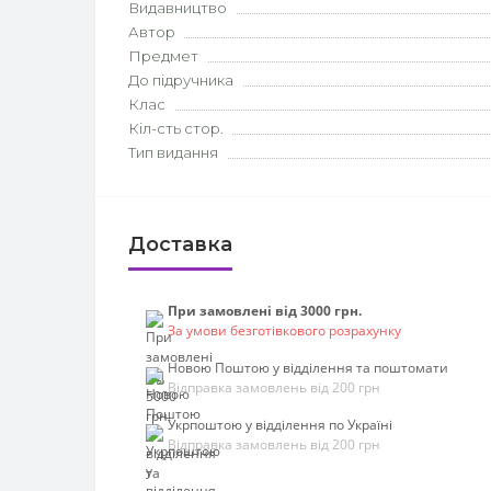
Видавництво
Автор
Предмет
До підручника
Клас
Кіл-сть стор.
Тип видання
Доставка
При замовлені від 3000 грн.
За умови безготівкового розрахунку
Новою Поштою у відділення та поштомати
Відправка замовлень від 200 грн
Укрпоштою у відділення по Україні
Відправка замовлень від 200 грн