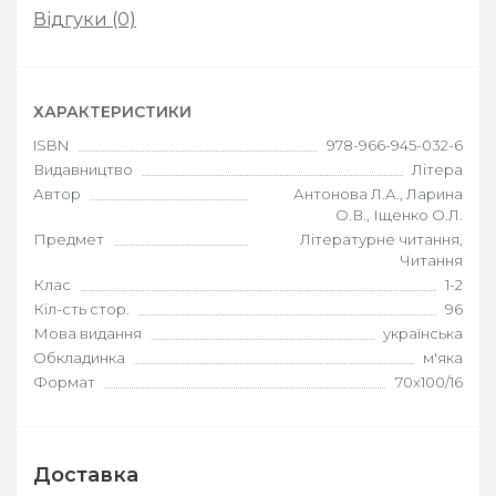
Відгуки (0)
ХАРАКТЕРИСТИКИ
ISBN
978-966-945-032-6
Видавництво
Літера
Автор
Антонова Л.А., Ларина
О.В., Іщенко О.Л.
Предмет
Літературне читання,
Читання
Клас
1-2
Кіл-сть стор.
96
Мова видання
українська
Обкладинка
м'яка
Формат
70х100/16
Доставка