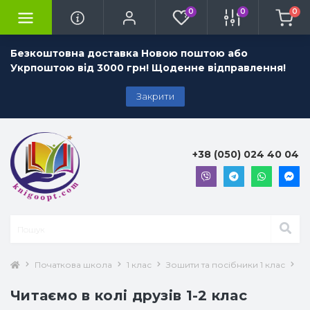
0
0
0
Безкоштовна доставка Новою поштою або
Укрпоштою від 3000 грн! Щоденне відправлення!
Закрити
+38 (050) 024 40 04
Початкова школа
1 клас
Зошити та посібники 1 клас
Лі
Читаємо в колі друзів 1-2 клас