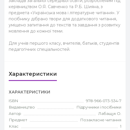
закладів загальної середньої освіти, розробленим під
керівництвом О.Я. Савченко та Р.Б. Шияна, з
предмета «Українська мова і літературне читання». У
посібнику дібрано твори для додаткового читання,
уміщено запитання до текстів та завдання з розвитку
мовлення до кожної теми.
Для учнів першого класу, вчителів, батьків, студентів
педагогічних спеціальностей.
Характеристики
ХАРАКТЕРИСТИКИ
ISBN
978-966-073-534-7
Видавництво
Підручники і посібники
Автор
Лабащук О.
Предмет
Позакласне читання
Клас
1