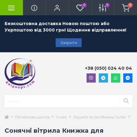
0
0
0
Безкоштовна доставка Новою поштою або
Укрпоштою від 3000 грн! Щоденне відправлення!
Закрити
+38 (050) 024 40 04
Початкова школа
1 клас
Зошити та посібники 1 клас
Лі
Сонячні вітрила Книжка для