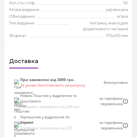
Кіл-сть стор.
112
Мова видання
українська
Обкладинка
м'яка
Тип видання
Читанка, книга для
додаткового читання
Формат
175х250 мм
Доставка
При замовлені від 3000 грн.
безкоштовно
За умови безготівкового розрахунку
Новою Поштою у відділення та
за тарифами
поштомати
перевізника
Відправка замовлень від 200 грн
Укрпоштою у відділення по
Україні
за тарифами
Відправка замовлень від 200
перевізника
грн