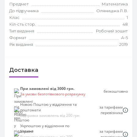
Предмет
Математика
До підручника
Оляницька Л.В.
Клас
1
Кіл-сть стор.
48
Тип видання
Робочий зошит
Формат
А-5
Рік видання
2019
Доставка
При замовлені від 3000 грн.
безкоштовно
За умови безготівкового розрахунку
Новою Поштою у відділення та
за тарифами
поштомати
перевізника
Відправка замовлень від 200 грн
Укрпоштою у відділення по
Україні
за тарифами
Відправка замовлень від 200
перевізника