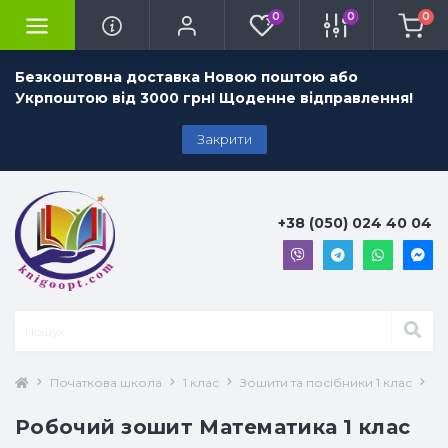
0
0
0
Безкоштовна доставка Новою поштою або
Укрпоштою від 3000 грн! Щоденне відправлення!
Закрити
+38 (050) 024 40 04
Початкова школа
1 клас
Зошити та посібники 1 клас
Ма
Робочий зошит Математика 1 клас