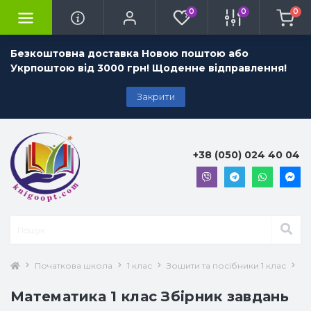
0
0
0
Безкоштовна доставка Новою поштою або
Укрпоштою від 3000 грн! Щоденне відправлення!
Закрити
+38 (050) 024 40 04
Початкова школа
1 клас
Зошити та посібники 1 клас
Ма
Математика 1 клас Збірник завдань