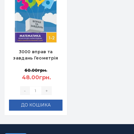
3000 вправ та
завдань Геометрія
для наймолодших 1-
60.00грн.
2 класи - Довгуша
48.00грн.
Т.О.
-
+
ДО КОШИКА