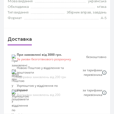
Мова видання
українська
Обкладинка
м'яка
Тип видання
Збірник вправ, завдань
Формат
А-5
Доставка
При замовлені від 3000 грн.
безкоштовно
За умови безготівкового розрахунку
Новою Поштою у відділення та
за тарифами
поштомати
перевізника
Відправка замовлень від 200 грн
Укрпоштою у відділення по
Україні
за тарифами
Відправка замовлень від 200
перевізника
грн