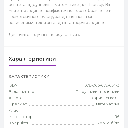
освітита підручників з математики для 1 класу. Він
містить завдання арифметичного, алгебраїчного й
геометричного змісту; завдання, пов'язані з
величинами; текстові задачі та творчі завдання.
Для вчителів, учнів 1 класу, батьків.
Характеристики
ХАРАКТЕРИСТИКИ
ISBN
978-966-072-654-3
Видавництво
Підручники і посібники
Автор
Корчевська О.
Предмет
математика
Клас
1
Кіл-сть стор.
96
Колірність
чорно-біле