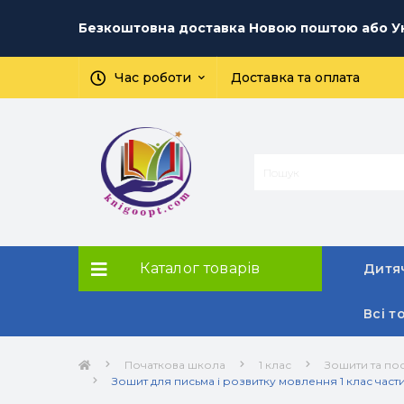
Безкоштовна доставка Новою поштою або Ук
Час роботи
Доставка та оплата
Каталог товарів
Дитяч
Всі т
Початкова школа
1 клас
Зошити та пос
Зошит для письма і розвитку мовлення 1 клас части