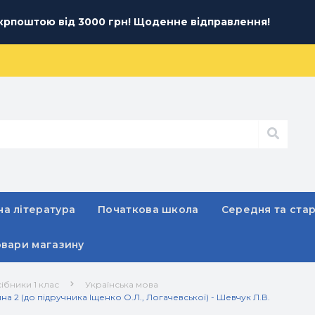
рпоштою від 3000 грн! Щоденне відправлення!
а література
Початкова школа
Середня та ста
овари магазину
ібники 1 клас
Українська мова
на 2 (до підручника Іщенко О.Л., Логачевської) - Шевчук Л.В.