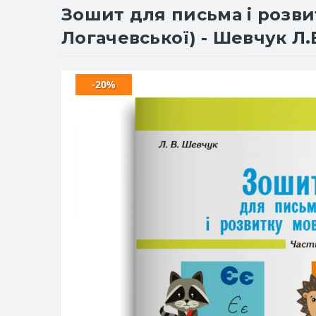
Зошит для письма і розвит
Логачевської) - Шевчук Л.В
-20%