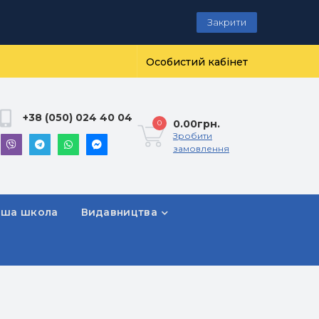
Закрити
Особистий кабінет
+38 (050) 024 40 04
0.00грн.
0
Зробити
замовлення
рша школа
Видавництва