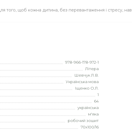
ля того, щоб кожна дитина, без перевантаження і стресу, нав
978-966-178-972-1
Літера
Шевчук Л.В.
Українська мова
Іщенко О.Л.
1
64
українська
м'яка
робочий зошит
70х100/16