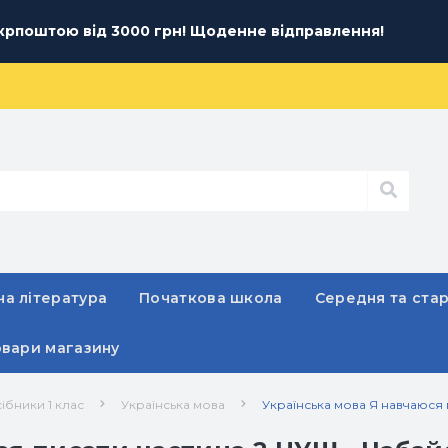
рпоштою від 3000 грн! Щоденне відправлення!
а література
Початкова школа
Середня та ста
овари магазину
ібники 1 клас
Українська мова
Українська мова Я навчаюся 