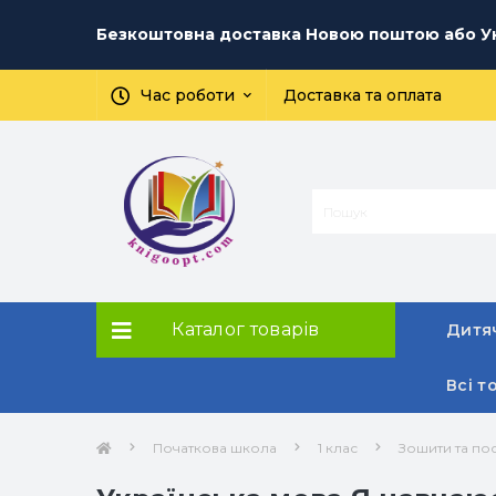
Безкоштовна доставка Новою поштою або Ук
Час роботи
Доставка та оплата
Каталог товарів
Дитяч
Всі т
Початкова школа
1 клас
Зошити та пос