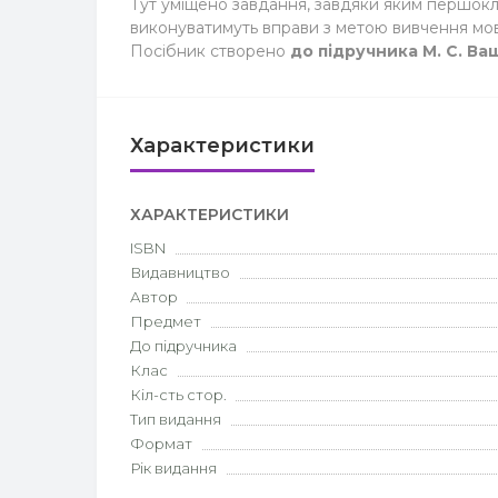
Тут уміщено завдання, завдяки яким першокла
виконуватимуть вправи з метою вивчення мов
Посібник створено
до підручника М. С. Ва
Характеристики
ХАРАКТЕРИСТИКИ
ISBN
Видавництво
Автор
Предмет
До підручника
Клас
Кіл-сть стор.
Тип видання
Формат
Рік видання