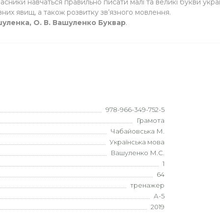
сники навчаться правильно писати малі та великі букви украї
них явищ, а також розвитку зв’язного мовлення.
шуленка, О. В. Вашуленко Буквар
.
978-966-349-752-5
Грамота
Чабайовська М.
Українська мова
Вашуленко М.С.
1
64
тренажер
А-5
2019