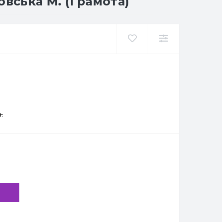
овська М. (Грамота)
.