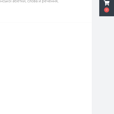
нської абетки, слова й речення,
0