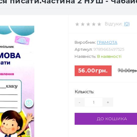
ся писати.частина 2 НУШ - Чабай
Відгуки:
(0)
Виробник:
ГРАМОТА
Артикул:
9789663497525
Наявність:
В наявності
56.00грн.
70.00грн
Кількість:
-
+
ДО КОШИКА