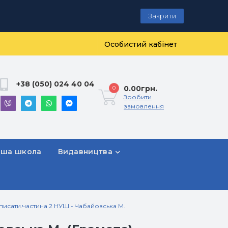
Закрити
Особистий кабінет
+38 (050) 024 40 04
0.00грн.
0
Зробити
замовлення
рша школа
Видавництва
писати.частина 2 НУШ - Чабайовська М.