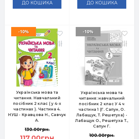
ДО КОШИКА
ДО КОШИКА
-10%
-10%
Українська мова та
Українська мова та
читання. Навчальний
читання: навчальний
посібник 2 клас ( у 4-х
посібник 2 клас У 4 ч
частинах ). Частина 4.
частина 1 (Г. Сапун, О.
НУШ - Кравцова Н., Савчук
Лабащук, Т. Решетуха) -
А.
Лабащук О., Решетуха Т.,
Сапун Г.
130.00грн.
100.00грн.
117.00грн.