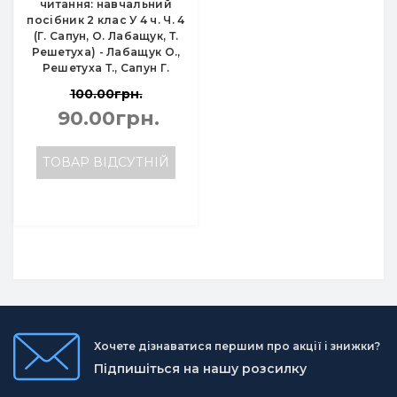
читання: навчальний
посібник 2 клас У 4 ч. Ч. 4
(Г. Сапун, О. Лабащук, Т.
Решетуха) - Лабащук О.,
Решетуха Т., Сапун Г.
100.00грн.
90.00грн.
ТОВАР ВІДСУТНІЙ
Хочете дізнаватися першим про акції і знижки?
Підпишіться на нашу розсилку