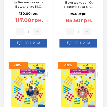
(у 6-и частинах) -
- Большакова І.О.,
Вашуленко М.С.
Пристінська М.С.
130.00грн.
95.00грн.
117.00грн.
85.50грн.
-
+
-
+
ДО КОШИКА
ДО КОШИКА
-10%
-10%