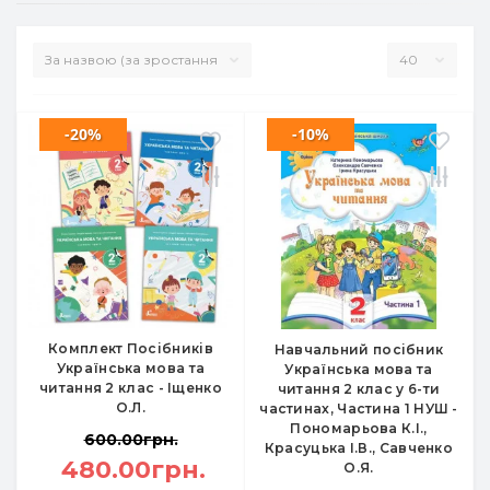
-20%
-10%
Комплект Посібників
Навчальний посібник
Українська мова та
Українська мова та
читання 2 клас - Іщенко
читання 2 клас у 6-ти
О.Л.
частинах, Частина 1 НУШ -
Пономарьова К.І.,
600.00грн.
Красуцька І.В., Савченко
480.00грн.
О.Я.