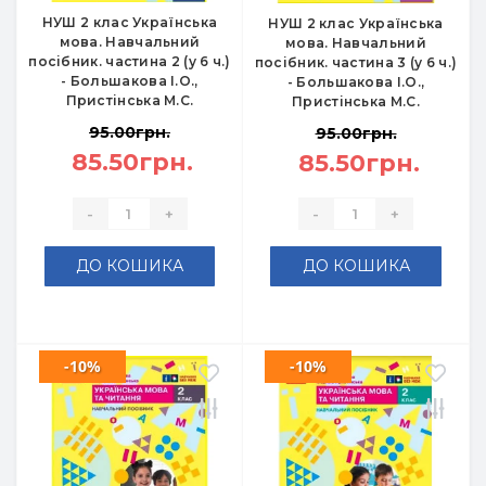
НУШ 2 клас Українська
НУШ 2 клас Українська
мова. Навчальний
мова. Навчальний
посібник. частина 2 (у 6 ч.)
посібник. частина 3 (у 6 ч.)
- Большакова І.О.,
- Большакова І.О.,
Пристінська М.С.
Пристінська М.С.
95.00грн.
95.00грн.
85.50грн.
85.50грн.
-
+
-
+
ДО КОШИКА
ДО КОШИКА
-10%
-10%