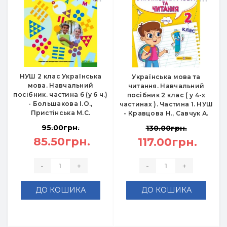
НУШ 2 клас Українська
Українська мова та
мова. Навчальний
читання. Навчальний
посібник. частина 6 (у 6 ч.)
посібник 2 клас ( у 4-х
- Большакова І.О.,
частинах ). Частина 1. НУШ
Пристінська М.С.
- Кравцова Н., Савчук А.
95.00грн.
130.00грн.
85.50грн.
117.00грн.
-
+
-
+
ДО КОШИКА
ДО КОШИКА