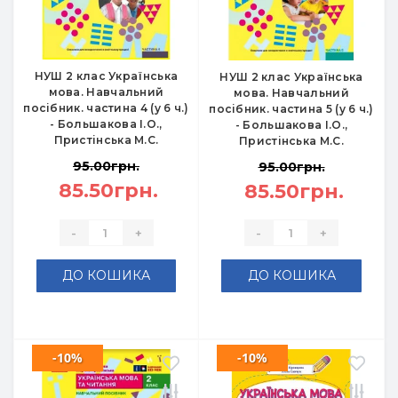
НУШ 2 клас Українська
НУШ 2 клас Українська
мова. Навчальний
мова. Навчальний
посібник. частина 4 (у 6 ч.)
посібник. частина 5 (у 6 ч.)
- Большакова І.О.,
- Большакова І.О.,
Пристінська М.С.
Пристінська М.С.
95.00грн.
95.00грн.
85.50грн.
85.50грн.
-
+
-
+
ДО КОШИКА
ДО КОШИКА
-10%
-10%