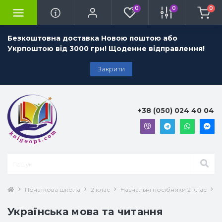
0
0
0
Безкоштовна доставка Новою поштою або
Укрпоштою від 3000 грн! Щоденне відправлення!
Закрити
+38 (050) 024 40 04
Початкова школа
2 клас
Навчальні посібники 2 клас
У
Українська мова та читання