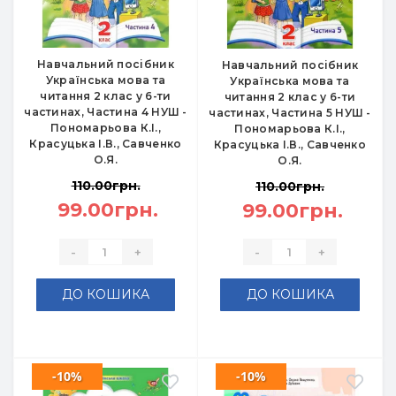
Навчальний посібник
Навчальний посібник
Українська мова та
Українська мова та
читання 2 клас у 6-ти
читання 2 клас у 6-ти
частинах, Частина 4 НУШ -
частинах, Частина 5 НУШ -
Пономарьова К.І.,
Пономарьова К.І.,
Красуцька І.В., Савченко
Красуцька І.В., Савченко
О.Я.
О.Я.
110.00грн.
110.00грн.
99.00грн.
99.00грн.
-
+
-
+
ДО КОШИКА
ДО КОШИКА
-10%
-10%