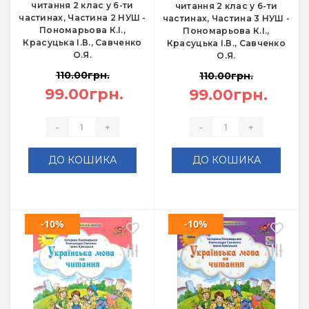
читання 2 клас у 6-ти
читання 2 клас у 6-ти
частинах, Частина 2 НУШ -
частинах, Частина 3 НУШ -
Пономарьова К.І.,
Пономарьова К.І.,
Красуцька І.В., Савченко
Красуцька І.В., Савченко
О.Я.
О.Я.
110.00грн.
110.00грн.
99.00грн.
99.00грн.
-
+
-
+
ДО КОШИКА
ДО КОШИКА
-10%
-10%