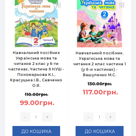
Навчальний посібник
Навчальний посібник.
Українська мова та
Українська мова та
читання 2 клас у 6-ти
читання 2 клас частина 1
частинах, Частина 6 НУШ -
(у 6-и частинах) -
Пономарьова К.І.,
Вашуленко М.С.
Красуцька І.В., Савченко
130.00грн.
О.Я.
117.00грн.
110.00грн.
99.00грн.
-
+
-
+
ДО КОШИКА
ДО КОШИКА