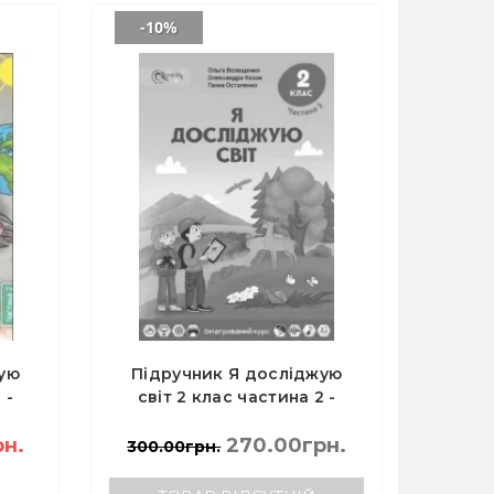
-10%
ую
Підручник Я досліджую
 -
світ 2 клас частина 2 -
Волощенко О., Козак О.,
рн.
Остапенко Г.
270.00грн.
300.00грн.