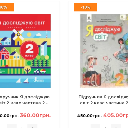
10%
-10%
ідручник Я досліджую
Підручник Я дослідж
віт 2 клас частина 2 -
світ 2 клас частина 2
нко О.Л., Ващенко О.М.
Вашуленко М.С.,
360.00грн.
Ломаковська Г.В.
405.00г
0.00грн.
450.00грн.
-
+
-
+