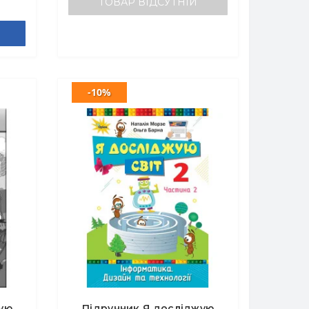
ТОВАР ВІДСУТНІЙ
-10%
ую
Підручник Я досліджую