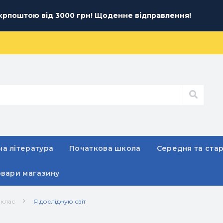
рпоштою від 3000 грн! Щоденне відправлення!
а література
Початкова школа
Середня та ста
овари магазину
 клас
Я досліджую світ