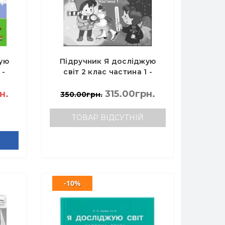
ую
Підручник Я досліджую
 -
світ 2 клас частина 1 -
Гільберг Т.Г.
н.
315.00грн.
350.00грн.
ТОВАР ВІДСУТНІЙ
-10%