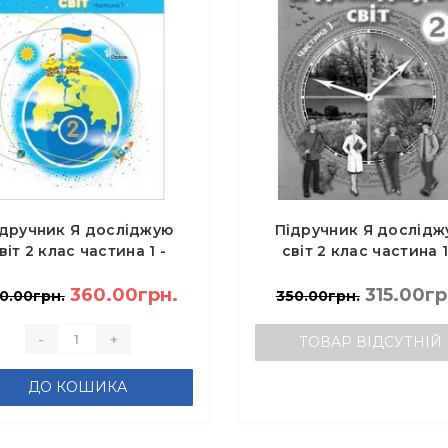
ідручник Я досліджую
Підручник Я дослідж
віт 2 клас частина 1 -
світ 2 клас частина 1
Грущинська І.В.
Грущинська І.В.
360.00грн.
315.00гр
0.00грн.
350.00грн.
-
+
ТОВАР ВІДСУТНІЙ
ДО КОШИКА