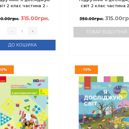
віт 2 клас частина 2 -
світ 2 клас частина 2
Воронцова Т.В.,
Гільберг Т.Г.
Пономаренко В.С.
315.00грн.
315.00гр
50.00грн.
350.00грн.
-
+
ТОВАР ВІДСУТНІЙ
ДО КОШИКА
10%
-10%