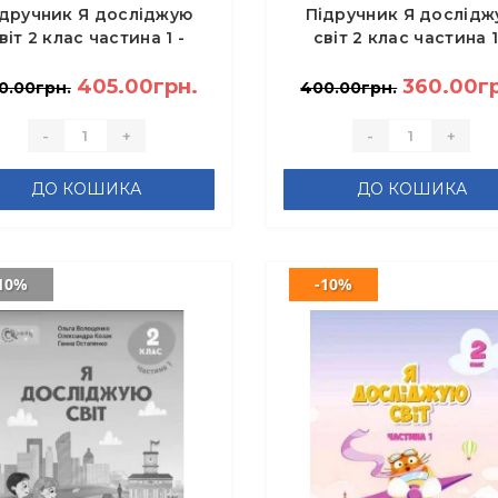
ідручник Я досліджую
Підручник Я дослідж
віт 2 клас частина 1 -
світ 2 клас частина 1
щенко О.Л., Іщенко А.,
Іщенко О.Л., Ващенко 
Кліщ О, Козак Л.
405.00грн.
360.00г
0.00грн.
400.00грн.
-
+
-
+
ДО КОШИКА
ДО КОШИКА
10%
-10%