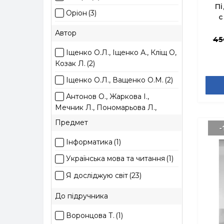
П
Оріон
(3)
с
І
Освіта
(2)
Автор
45
Підручники і посібники
(2)
Іщенко О.Л., Іщенко А., Кліщ О,
Ранок
(6)
Козак Л.
(2)
Світич
(2)
Іщенко О.Л., Ващенко О.М.
(2)
Антонов О., Жаркова І.,
Мечник Л., Пономарьова Л.,
Роговська Л.
(2)
Предмет
-
Бібік Н.М., Бондарчук Г.П.
(2)
Інформатика
(1)
Большакова І.О., Пристінська
Українська мова та читання
(1)
М.С.
(2)
Я досліджую світ
(23)
Вашуленко М.С., Ломаковська
Г.В. та ін.
(2)
До підручника
Волощенко О., Козак О.,
Воронцова Т.
(1)
Остапенко Г.
(2)