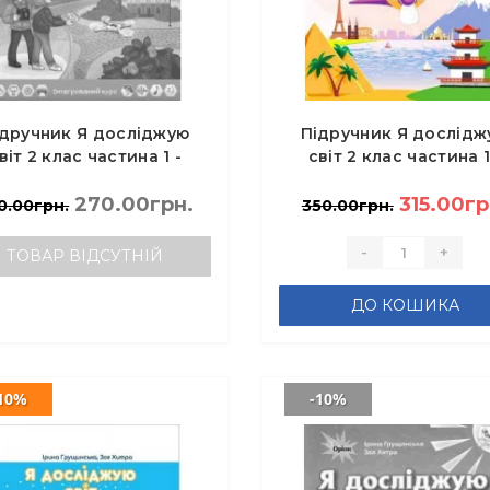
ідручник Я досліджую
Підручник Я дослідж
віт 2 клас частина 1 -
світ 2 клас частина 1
лощенко О., Козак О.,
Воронцова Т.
Остапенко Г.
270.00грн.
Пономаренко В.
315.00гр
0.00грн.
350.00грн.
-
+
ТОВАР ВІДСУТНІЙ
ДО КОШИКА
10%
-10%