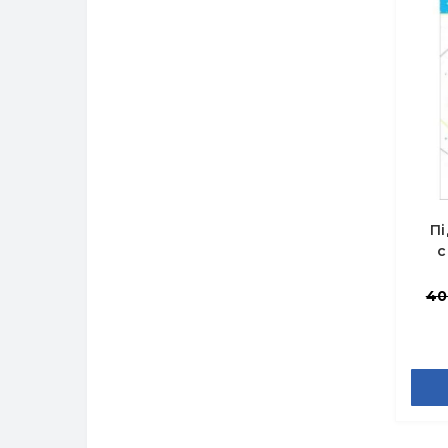
П
с
40