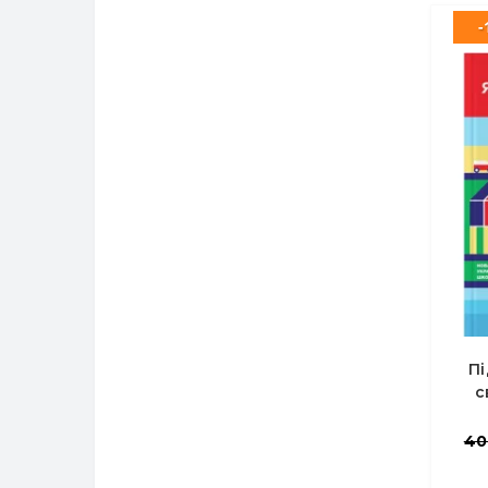
-
П
с
Іще
40