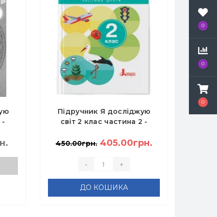
0
0
0
ую
Підручник Я досліджую
 -
світ 2 клас частина 2 -
Іщенко О.Л., Іщенко А.,
н.
Кліщ О, Козак Л.
405.00грн.
450.00грн.
-
+
ДО КОШИКА