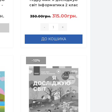
 -
світ Інформатика 2 клас
частина 2 - Морзе Н.В.
н.
315.00грн.
350.00грн.
-
+
ДО КОШИКА
-10%