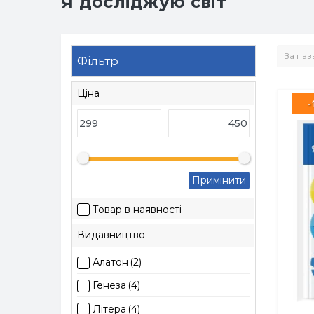
Я досліджую світ
Фільтр
Ціна
-
Примінити
Товар в наявності
Видавництво
Алатон
(2)
Генеза
(4)
Літера
(4)