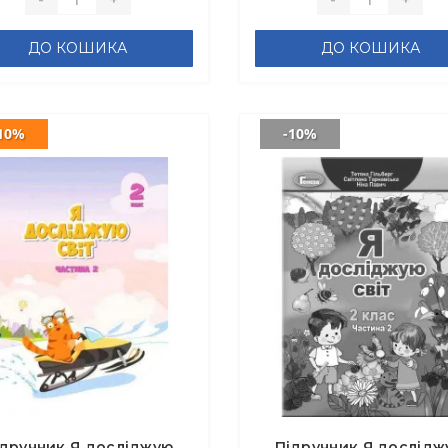
ДО КОШИКА
ДО КОШИКА
10%
-10%
ідручник Я досліджую
Підручник Я дослідж