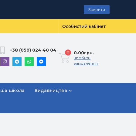
Закрити
Особистий кабінет
+38 (050) 024 40 04
0.00грн.
0
Зробити
замовлення
рша школа
Видавництва