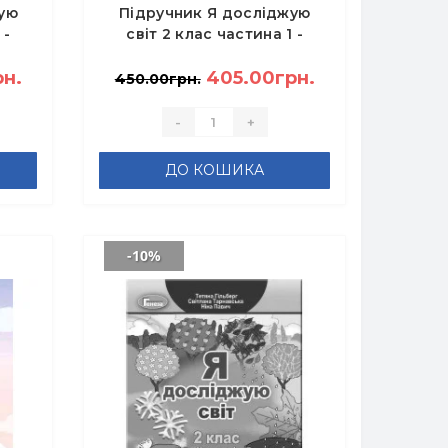
ую
Підручник Я досліджую
 -
світ 2 клас частина 1 -
О.М.
Вашуленко М.С.,
рн.
Ломаковська Г.В.
405.00грн.
450.00грн.
-
+
ДО КОШИКА
-10%