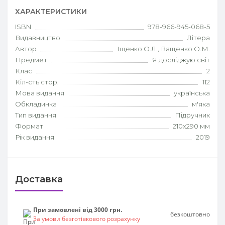
ХАРАКТЕРИСТИКИ
ISBN
978-966-945-068-5
Видавництво
Літера
Автор
Іщенко О.Л., Ващенко О.М.
Предмет
Я досліджую світ
Клас
2
Кіл-сть стор.
112
Мова видання
українська
Обкладинка
м'яка
Тип видання
Підручник
Формат
210х290 мм
Рік видання
2019
Доставка
При замовлені від 3000 грн.
безкоштовно
За умови безготівкового розрахунку