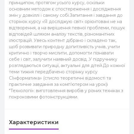
принципом, протягом усього курсу, оскільки
основним методом є спостереження і дослідження
змін у довкіллі і самому собі.Запитання і завдання до
сторінок курсу «Я досліджую світ» орієнтовані не на
відтворення, а на вирішення певної проблеми, пошук
відповідей шляхом аналізу текстів, різноманітних
ілюстрацій. Увесь контент дібрано і складено так,
щоб розвивати природну допитливість учнів, учити
критично і творчо мислити, допомогти пізнавати
себе і світ, залучити наявний досвід .У підручнику
розглядаються ситуації, актуальні для дітей.До кожної
теми тижня передбачено сторінку курсу
СІнформатика» (стисло теоретичні відомості та
практичне завдання за комп’ютером на урок)і
"Технології»: виготовлення виробів у різних техніках з
покроковими фотоінструкціями.
Характеристики