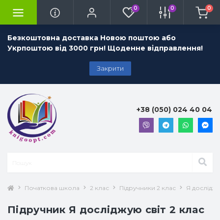
0
0
0
Безкоштовна доставка Новою поштою або
Укрпоштою від 3000 грн! Щоденне відправлення!
Закрити
+38 (050) 024 40 04
Початкова школа
2 клас
Підручники 2 клас
Я досліджу
Підручник Я досліджую світ 2 клас