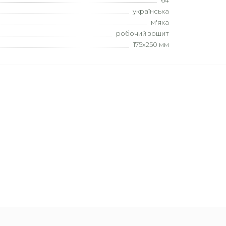
64
українська
м'яка
робочий зошит
175х250 мм