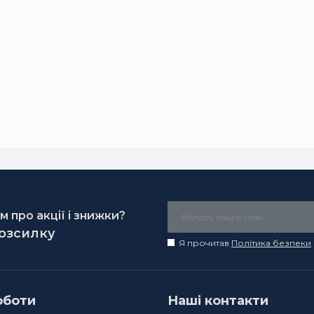
 про акції і знижки?
розсилку
Я прочитав
Політика безпеки
оботи
Наші контакти