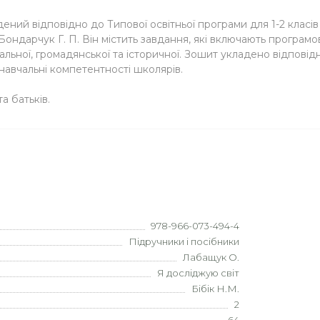
й відповідно до Типової освітньої програми для 1-2 класів за
 Бондарчук Г. П. Він містить завдання, які включають програмов
альної, громадянської та історичної. Зошит укладено відпові
 навчальні компетентності школярів.
а батьків.
978-966-073-494-4
Підручники і посібники
Лабащук О.
Я досліджую світ
Бібік Н.М.
2