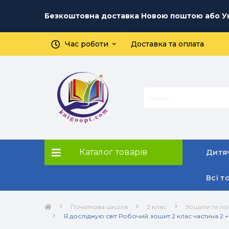
Безкоштовна доставка Новою поштою або Ук
Час роботи
Доставка та оплата
Каталог товарів
Дитяч
Всі т
Початкова школа
2 клас
Зошити та по
Я досліджую світ Робочий зошит 2 клас частина 2 + 