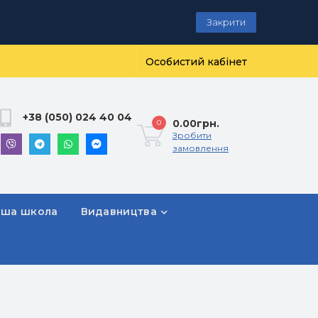
Закрити
Особистий кабінет
+38 (050) 024 40 04
0.00грн.
0
Зробити
замовлення
рша школа
Видавництва