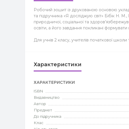
Робочий зошит із друкованою основою укладени
та підручника «Я досліджую світ» Бібік Н. М.,
природничої, соціальної та здоров’язбережув
освіти, а його завдання покликані формувати
Для учнів 2 класу, учителів початкової школи т
Характеристики
ХАРАКТЕРИСТИКИ
ISBN
Видавництво
Автор
Предмет
До підручника
Клас