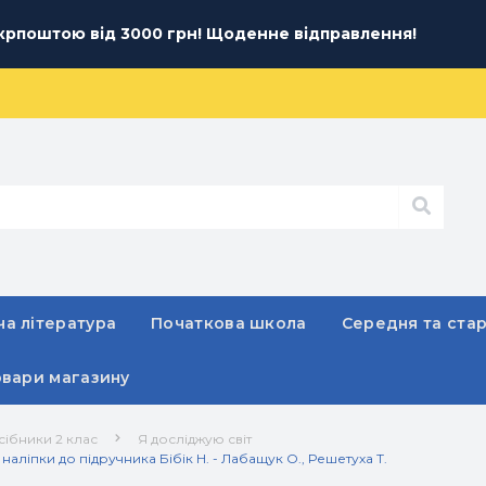
рпоштою від 3000 грн! Щоденне відправлення!
а література
Початкова школа
Середня та ста
овари магазину
сібники 2 клас
Я досліджую світ
наліпки до підручника Бібік Н. - Лабащук О., Решетуха Т.