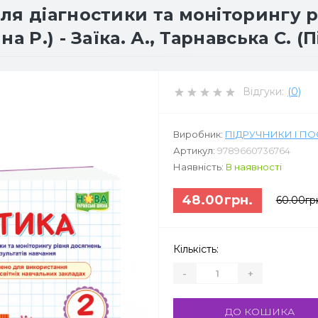
ля діагностики та моніторингу р
а Р.) - Заїка. А., Тарнавська С. 
Відгуки:
(0)
Виробник:
ПІДРУЧНИКИ І П
Артикул:
9789660736764
Наявність:
В наявності
48.00грн.
60.00гр
Кількість:
-
+
ДО КОШИКА