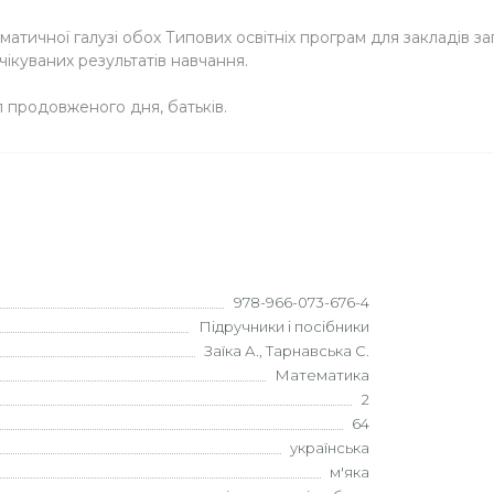
атичної галузі обох Типових освітніх програм для закладів за
чікуваних результатів навчання.
уп продовженого дня, батьків.
978-966-073-676-4
Підручники і посібники
Заїка А., Тарнавська С.
Математика
2
64
українська
м'яка