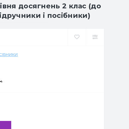
івня досягнень 2 клас (до
(Підручники і посібники)
ОСІБНИКИ
н.