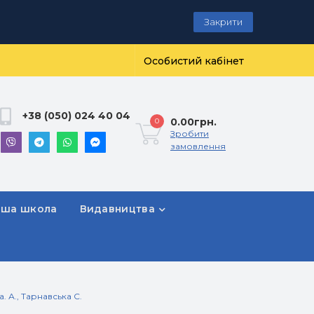
Закрити
Особистий кабінет
+38 (050) 024 40 04
0.00грн.
0
Зробити
замовлення
рша школа
Видавництва
. А., Тарнавська С.