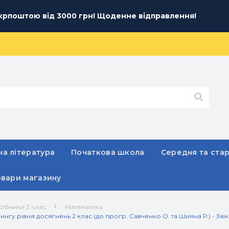
рпоштою від 3000 грн! Щоденне відправлення!
а література
Початкова школа
Середня та ста
овари магазину
сібники 2 клас
Математика
нгу рівня досягнень 2 клас (до прогр. Савченко О. та Шияна Р.) - Заїка