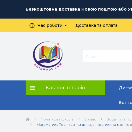
Безкоштовна доставка Новою поштою або Ук
Час роботи
Доставка та оплата
Каталог товарів
Дитяч
Всі т
Початкова школа
2 клас
Зошити та по
Математика Тест-картки для діагностики та монітори