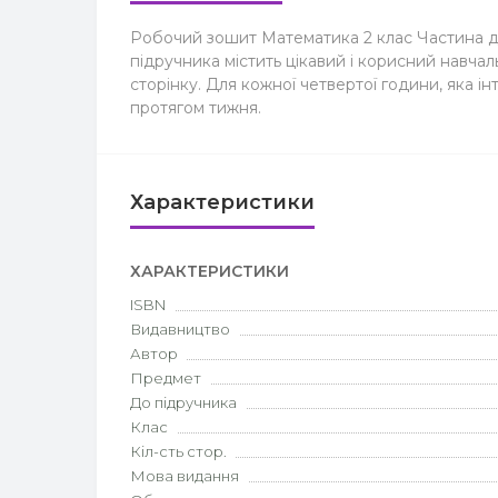
Робочий зошит Математика 2 клас Частина др
підручника містить цікавий і корисний навча
сторінку. Для кожної четвертої години, яка 
протягом тижня.
Характеристики
ХАРАКТЕРИСТИКИ
ISBN
Видавництво
Автор
Предмет
До підручника
Клас
Кіл-сть стор.
Мова видання