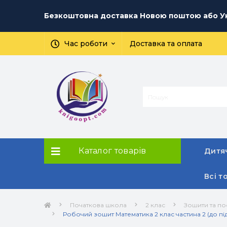
Безкоштовна доставка Новою поштою або Ук
Час роботи
Доставка та оплата
Каталог товарів
Дитяч
Всі т
Початкова школа
2 клас
Зошити та по
Робочий зошит Математика 2 клас частина 2 (до під