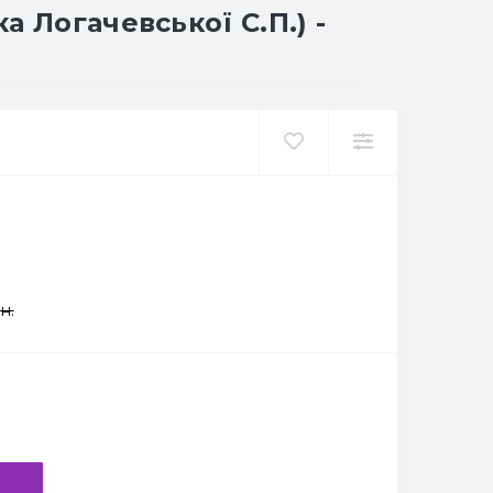
 Логачевської С.П.) -
н.