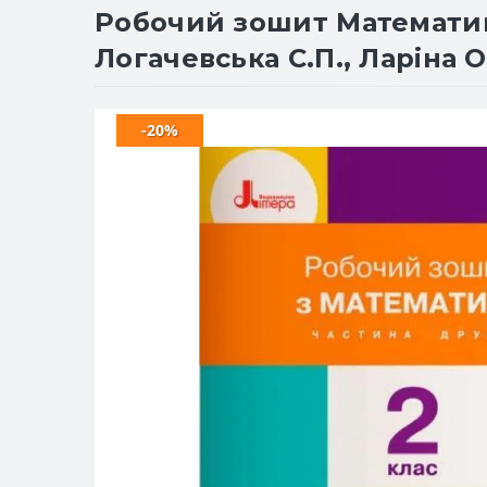
Робочий зошит Математика 
Логачевська С.П., Ларіна О.
-20%