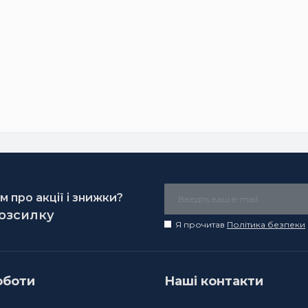
 про акції і знижки?
розсилку
Я прочитав
Політика безпеки
оботи
Наші контакти