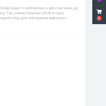
бочий зошит з математики у двох частинах до
су. Так, кожна тема має обсяг в одну
л зошита тему для повторення вивченого
0