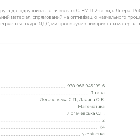
уга до підручника Логачевської С. НУШ 2-ге вид. Літера. Ро
льний матеріал, спрямований на оптимізацію навчального проце
інтегрується в курс ЯДС, ми пропонуємо використати матеріа
978-966-945-199-6
Літера
Логачевська С.П., Ларина О.В.
Математика
Логачевська С.П.
2
64
українська