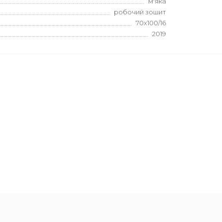
м'яка
робочий зошит
70х100/16
2019