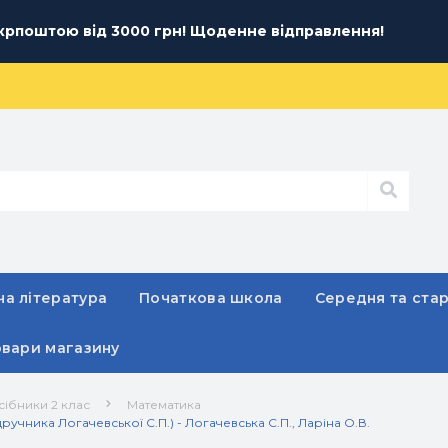
рпоштою від 3000 грн! Щоденне відправлення!
а література
Початкова школа
Середня та ста
овари магазину
сібники 2 клас
Математика
ручника Логачевської С.П.) - Логачевська С.П., Ларіна О.В.