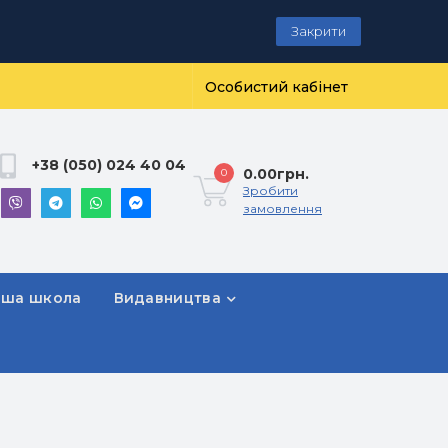
Закрити
Особистий кабінет
+38 (050) 024 40 04
0.00грн.
0
Зробити
замовлення
рша школа
Видавництва