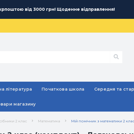
рпоштою від 3000 грн! Щоденне відправлення!
а література
Початкова школа
Середня та ста
овари магазину
сібники 2 клас
Математика
Мій помічник з математики 2 клас