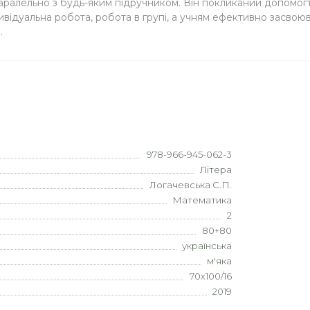
аралельно з будь-яким підручником. Він покликаний допомогт
відуальна робота, робота в групі, а учням ефективно засвою
.
978-966-945-062-3
Літера
Логачевська С.П.
Математика
2
80+80
українська
м'яка
70х100/16
2019