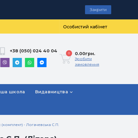
Закрити
Особистий кабінет
+38 (050) 024 40 04
0.00грн.
0
Зробити
замовлення
рша школа
Видавництва
 (комплект) - Логачевська С.П.