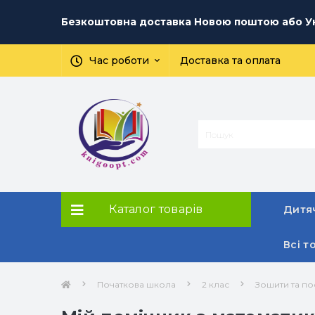
Безкоштовна доставка Новою поштою або Ук
Час роботи
Доставка та оплата
Каталог товарів
Дитяч
Всі т
Початкова школа
2 клас
Зошити та по