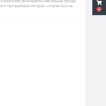
и вчителеві організувати навчальний процес
вати програмовий матеріал, спираючись на
0