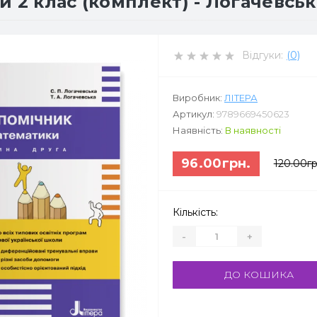
 2 клас (комплект) - Логачевська
Відгуки:
(0)
Виробник:
ЛІТЕРА
Артикул:
9789669450623
Наявність:
В наявності
96.00грн.
120.00гр
Кількість:
-
+
ДО КОШИКА