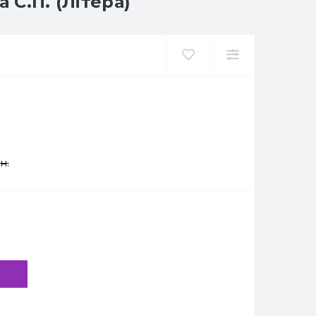
 С.П. (Літера)
н.