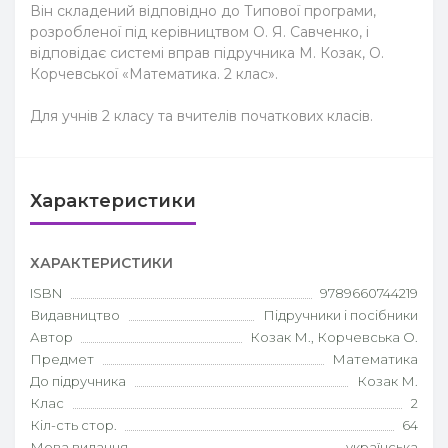
Він складений відповідно до Типової програми,
розробленої під керівництвом О. Я. Савченко, і
відповідає системі вправ підручника М. Козак, О.
Корчевської «Математика. 2 клас».
Для учнів 2 класу та вчителів початкових класів.
Характеристики
ХАРАКТЕРИСТИКИ
ISBN
9789660744219
Видавництво
Підручники і посібники
Автор
Козак М., Корчевська О.
Предмет
Математика
До підручника
Козак М.
Клас
2
Кіл-сть стор.
64
Мова видання
українська