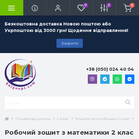
0
0
0
Безкоштовна доставка Новою поштою або
Укрпоштою від 3000 грн! Щоденне відправлення!
Закрити
+38 (050) 024 40 04
Початкова школа
2 клас
Зошити та посібники 2 клас
М
Робочий зошит з математики 2 клас