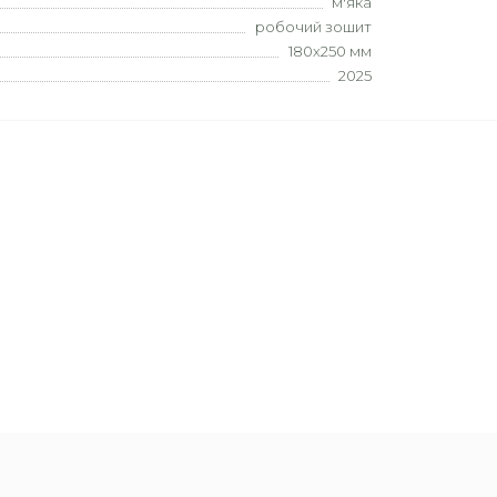
м'яка
робочий зошит
180х250 мм
2025