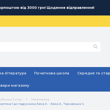
рпоштою від 3000 грн! Щоденне відправлення!
а література
Початкова школа
Середня та ста
овари магазину
сібники 2 клас
Математика
стина 1 до підручника Заїка А. - Заїка А., Тарнавська С.