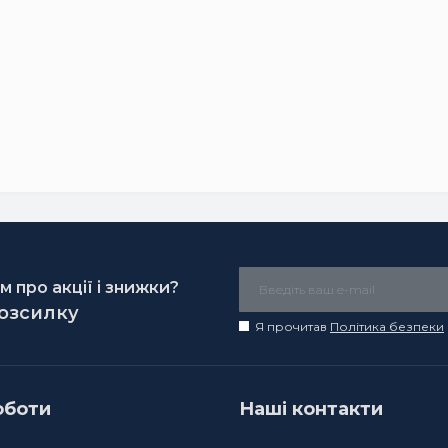
 про акції і знижки?
розсилку
Я прочитав
Політика безпеки
оботи
Наші контакти