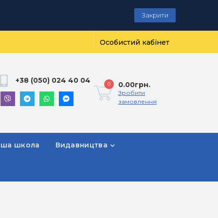
Закрити
Особистий кабінет
+38 (050) 024 40 04
0.00грн.
0
Зробити
замовлення
рша школа
Видавництва