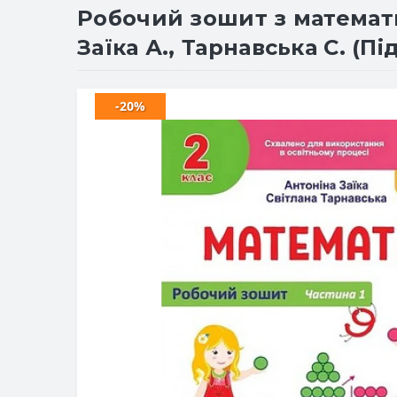
Робочий зошит з математик
Заїка А., Тарнавська С. (П
-20%