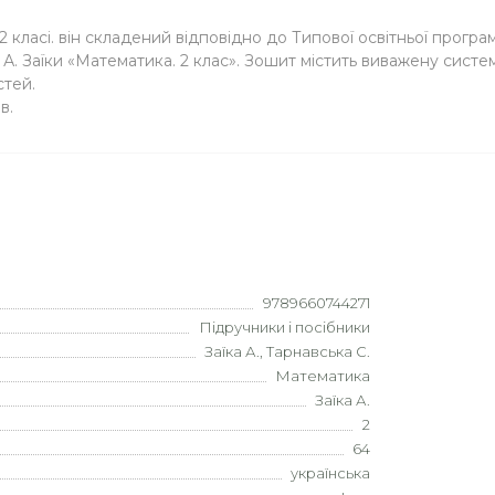
класі. він складений відповідно до Типової освітньої програм
 А. Заїки «Математика. 2 клас». Зошит містить виважену сист
стей.
в.
9789660744271
Підручники і посібники
Заїка А., Тарнавська С.
Математика
Заїка А.
2
64
українська