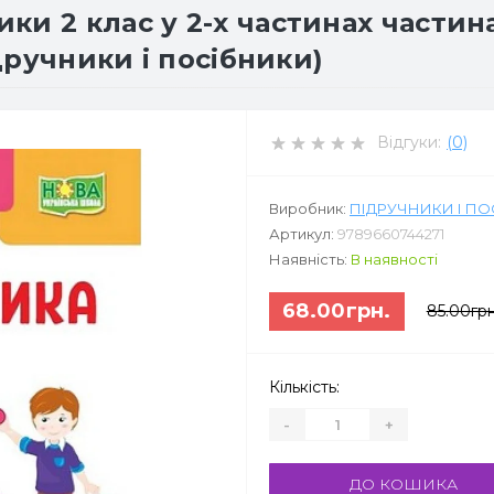
и 2 клас у 2-х частинах частина 
ідручники і посібники)
Відгуки:
(0)
Виробник:
ПІДРУЧНИКИ І П
Артикул:
9789660744271
Наявність:
В наявності
68.00грн.
85.00грн
Кількість:
-
+
ДО КОШИКА