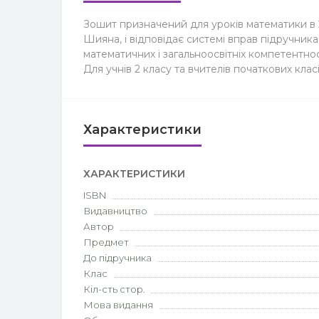
Зошит призначений для уроків математики в 2 
Шияна, і відповідає системі вправ підручника
математичних і загальноосвітніх компетентно
Для учнів 2 класу та вчителів початкових класі
Характеристики
ХАРАКТЕРИСТИКИ
ISBN
Видавництво
Автор
Предмет
До підручника
Клас
Кіл-сть стор.
Мова видання