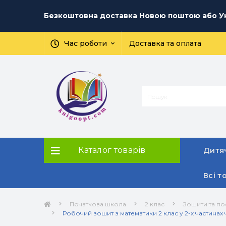
Безкоштовна доставка Новою поштою або Ук
Час роботи
Доставка та оплата
Каталог товарів
Дитяч
Всі т
Початкова школа
2 клас
Зошити та по
Робочий зошит з математики 2 клас у 2-х частинах ча