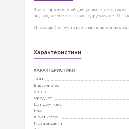
Зошит призначений для уроків математики в 2 
відповідає системі вправ підручника Н. П. Лис
Для учнів 2 класу та вчителів початкових класі
Характеристики
ХАРАКТЕРИСТИКИ
ISBN
Видавництво
Автор
Предмет
До підручника
Клас
Кіл-сть стор.
Мова видання