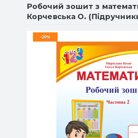
Робочий зошит з математик
Корчевська О. (Підручники
-20%