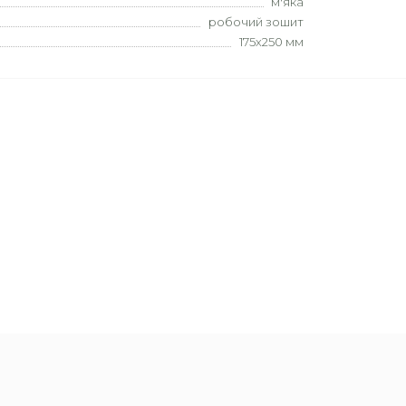
м'яка
робочий зошит
175х250 мм