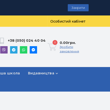
Закрити
Особистий кабінет
+38 (050) 024 40 04
0.00грн.
0
Зробити
замовлення
рша школа
Видавництва