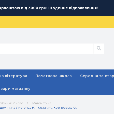
рпоштою від 3000 грн! Щоденне відправлення!
а література
Початкова школа
Середня та ста
овари магазину
сібники 2 клас
Математика
дручника Листопад Н. - Козак М., Корчевська О.