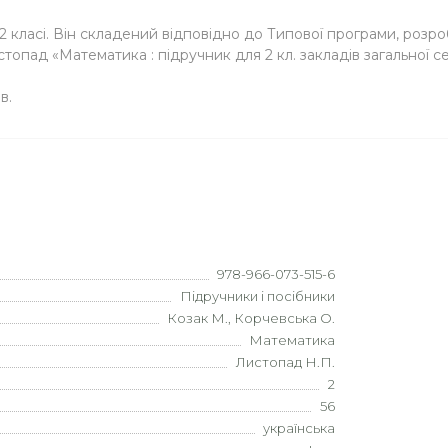
класі. Він складений відповідно до Типової програми, розроб
топад «Математика : підручник для 2 кл. закладів загальної се
в.
978-966-073-515-6
Підручники і посібники
Козак М., Корчевська О.
Математика
Листопад Н.П.
2
56
українська