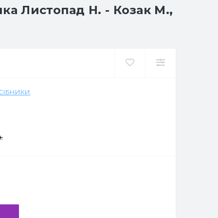
а Листопад Н. - Козак М.,
ОСІБНИКИ
.