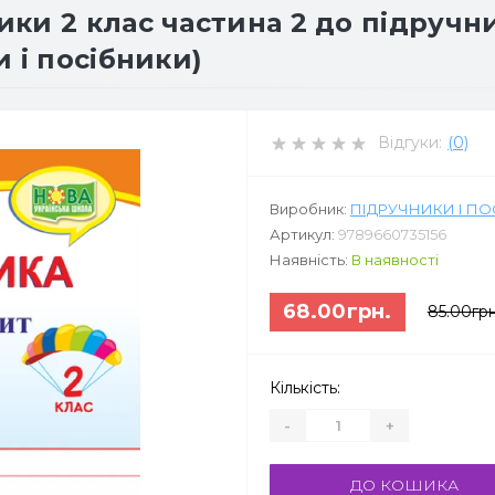
и 2 клас частина 2 до підручник
 і посібники)
Відгуки:
(0)
Виробник:
ПІДРУЧНИКИ І П
Артикул:
9789660735156
Наявність:
В наявності
68.00грн.
85.00грн
Кількість:
-
+
ДО КОШИКА