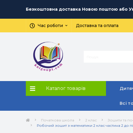
Безкоштовна доставка Новою поштою або Ук
Час роботи
Доставка та оплата
Каталог товарів
Дитяч
Всі т
Початкова школа
2 клас
Зошити та по
Робочий зошит з математики 2 клас частина 2 до пі