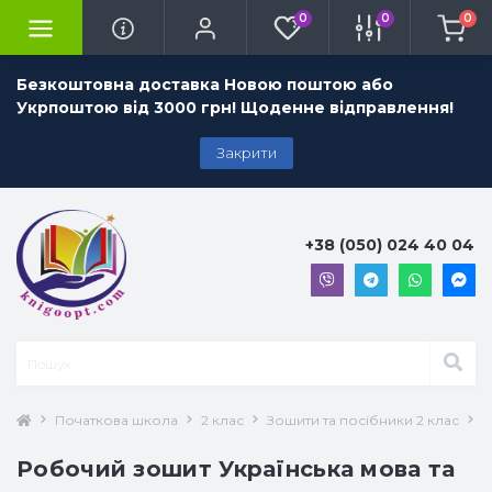
0
0
0
Безкоштовна доставка Новою поштою або
Укрпоштою від 3000 грн! Щоденне відправлення!
Закрити
+38 (050) 024 40 04
Початкова школа
2 клас
Зошити та посібники 2 клас
У
Робочий зошит Українська мова та