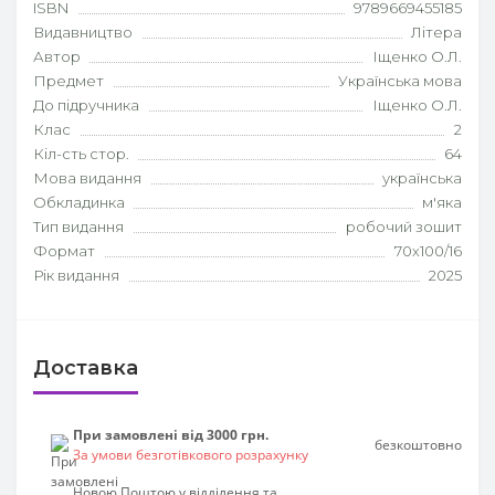
ISBN
9789669455185
Видавництво
Літера
Автор
Іщенко О.Л.
Предмет
Українська мова
До підручника
Іщенко О.Л.
Клас
2
Кіл-сть стор.
64
Мова видання
українська
Обкладинка
м'яка
Тип видання
робочий зошит
Формат
70х100/16
Рік видання
2025
Доставка
При замовлені від 3000 грн.
безкоштовно
За умови безготівкового розрахунку
Новою Поштою у відділення та