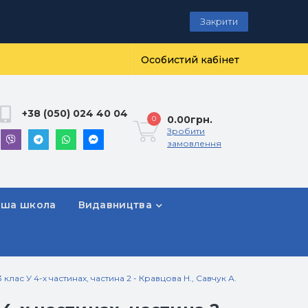
Закрити
Особистий кабінет
+38 (050) 024 40 04
0.00грн.
0
Зробити
замовлення
рша школа
Видавництва
клас У 4-х частинах, частина 2 - Кравцова Н., Савчук А.