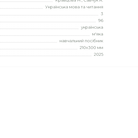
Кравцова Н., Савчук А.
Українська мова та читання
3
96
українська
м'яка
навчальний посібник
210х300 мм
2025