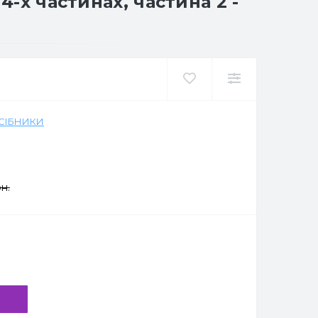
4-х частинах, частина 2 -
ОСІБНИКИ
н.