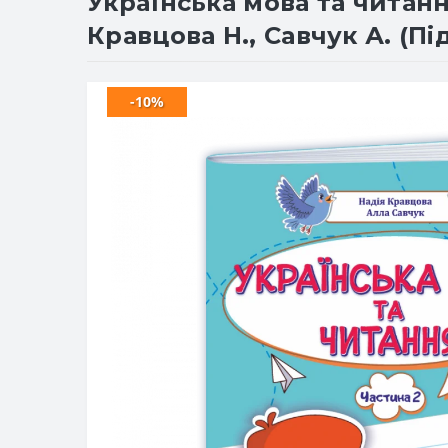
Українська мова та читанн
Кравцова Н., Савчук А. (П
-10%