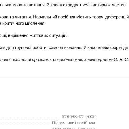
їнська мова та читання. 3 клас» складається з чотирьох частин.
ова та читання. Навчальний посібник містить творчі диференційов
а критичного мислення.
ірші, вирішення життєвих ситуацій.
ам для групової роботи, самооцінювання. У захопливій формі діт
пової освітньої програми, розробленої під керівництвом О. Я. С
978-966-07-4485-1
Підручники і посібники