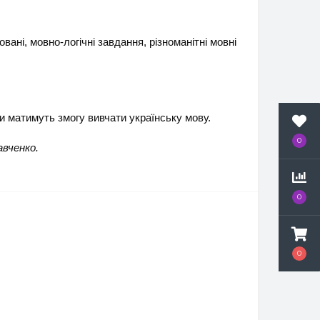
ані, мовно-логічні завдання, різноманітні мовні
и матимуть змогу вивчати українську мову.
0
авченко.
0
0