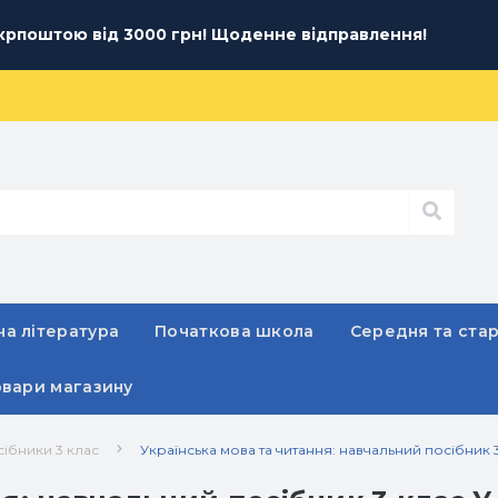
рпоштою від 3000 грн! Щоденне відправлення!
а література
Початкова школа
Середня та ста
овари магазину
сібники 3 клас
Українська мова та читання: навчальний посібник 3 