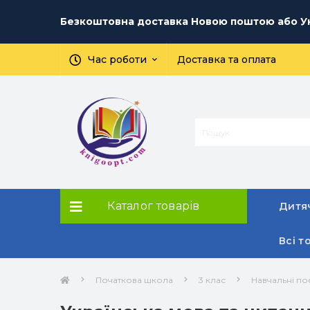
Безкоштовна доставка Новою поштою або Ук
Час роботи
Доставка та оплата
Каталог товарів
Дитяч
Всі т
Початкова школа
3 клас
Навчальні по