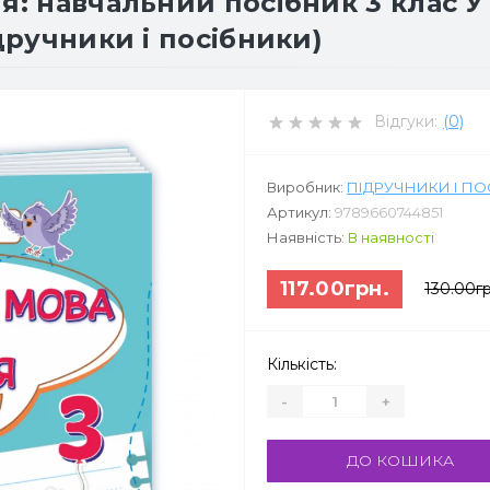
я: навчальний посібник 3 клас У 
ідручники і посібники)
Відгуки:
(0)
Виробник:
ПІДРУЧНИКИ І П
Артикул:
9789660744851
Наявність:
В наявності
117.00грн.
130.00гр
Кількість:
-
+
ДО КОШИКА