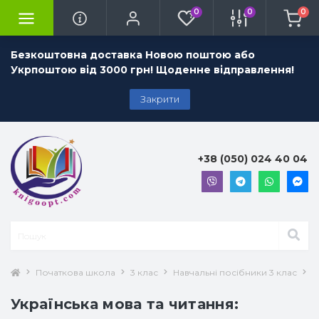
0
0
0
Безкоштовна доставка Новою поштою або
Укрпоштою від 3000 грн! Щоденне відправлення!
Закрити
+38 (050) 024 40 04
Початкова школа
3 клас
Навчальні посібники 3 клас
У
Українська мова та читання: