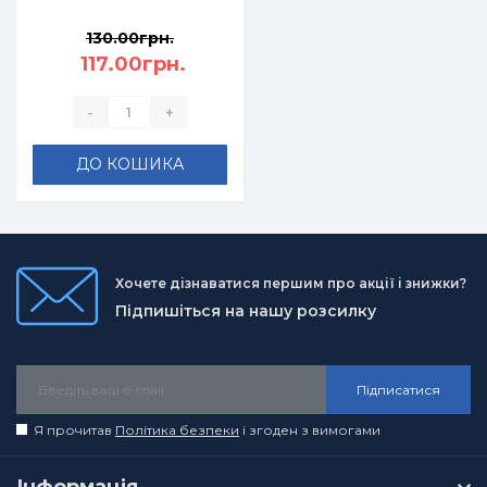
посібник 3 клас У 4-
130.00грн.
х частинах, частина
4 (Н. Кравцова, А.
117.00грн.
Савчук)
-
+
ДО КОШИКА
Хочете дізнаватися першим про акції і знижки?
Підпишіться на нашу розсилку
Підписатися
Я прочитав
Політика безпеки
і згоден з вимогами