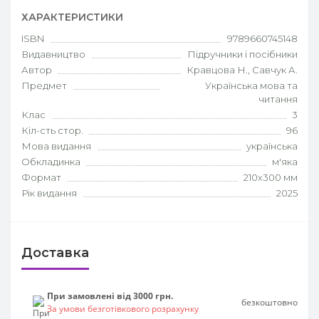
ХАРАКТЕРИСТИКИ
ISBN
9789660745148
Видавництво
Підручники і посібники
Автор
Кравцова Н., Савчук А.
Предмет
Українська мова та
читання
Клас
3
Кіл-сть стор.
96
Мова видання
українська
Обкладинка
м'яка
Формат
210х300 мм
Рік видання
2025
Доставка
При замовлені від 3000 грн.
безкоштовно
За умови безготівкового розрахунку