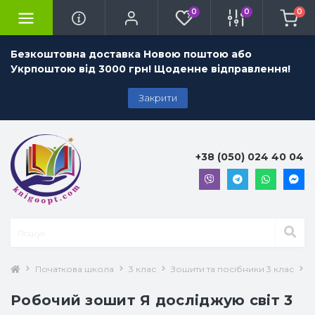
0
0
0
Безкоштовна доставка Новою поштою або
Укрпоштою від 3000 грн! Щоденне відправлення!
Закрити
+38 (050) 024 40 04
Початкова школа
3 клас
Зошити та посібники 3 клас
Я
Робочий зошит Я досліджую світ 3