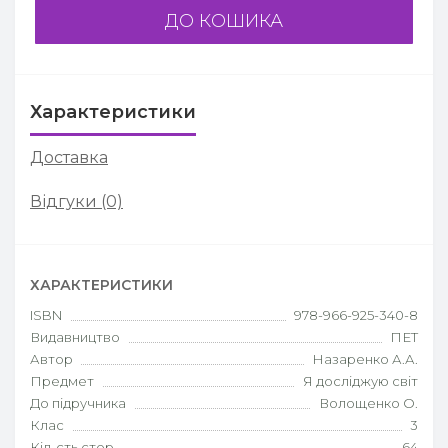
ДО КОШИКА
Характеристики
Доставка
Відгуки (0)
ХАРАКТЕРИСТИКИ
ISBN
978-966-925-340-8
Видавництво
ПЕТ
Автор
Назаренко А.А.
Предмет
Я досліджую світ
До підручника
Волощенко О.
Клас
3
Кіл-сть стор.
64