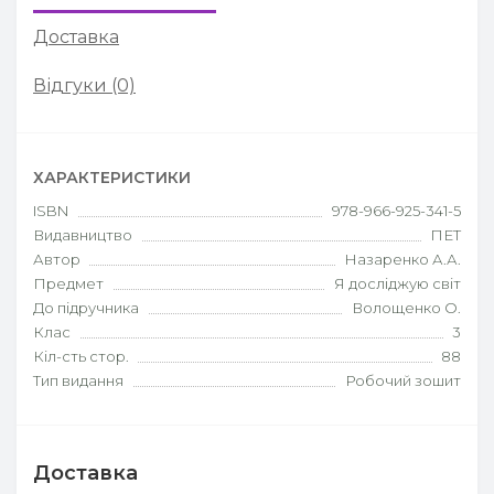
Доставка
Відгуки (0)
ХАРАКТЕРИСТИКИ
ISBN
978-966-925-341-5
Видавництво
ПЕТ
Автор
Назаренко А.А.
Предмет
Я досліджую світ
До підручника
Волощенко О.
Клас
3
Кіл-сть стор.
88
Тип видання
Робочий зошит
Доставка