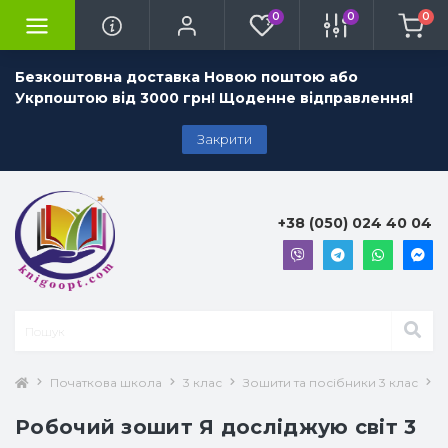
0
0
0
Безкоштовна доставка Новою поштою або
Укрпоштою від 3000 грн! Щоденне відправлення!
Закрити
+38 (050) 024 40 04
Початкова школа
3 клас
Зошити та посібники 3 клас
Я
Робочий зошит Я досліджую світ 3