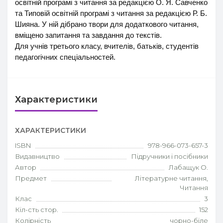
освітній програмі з читання за редакцією О. Я. Савченко
та Типовій освітній програмі з читання за редакцією Р. Б.
Шияна. У ній дібрано твори для додаткового читання,
вміщено запитання та завдання до текстів.
Для учнів третього класу, вчителів, батьків, студентів
педагогічних спеціальностей.
Характеристики
ХАРАКТЕРИСТИКИ
ISBN
978-966-073-657-3
Видавництво
Підручники і посібники
Автор
Лабащук О.
Предмет
Літературне читання,
Читання
Клас
3
Кіл-сть стор.
152
Колірність
чорно-біле