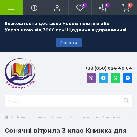
0
0
0
Безкоштовна доставка Новою поштою або
Укрпоштою від 3000 грн! Щоденне відправлення!
Закрити
+38 (050) 024 40 04
Початкова школа
3 клас
Зошити та посібники 3 клас
Л
Сонячні вітрила 3 клас Книжка для