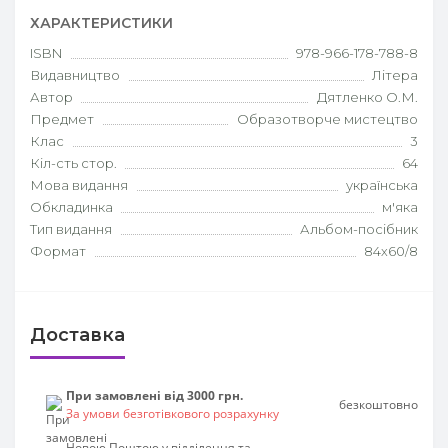
ХАРАКТЕРИСТИКИ
ISBN
978-966-178-788-8
Видавництво
Літера
Автор
Дятленко О.М.
Предмет
Образотворче мистецтво
Клас
3
Кіл-сть стор.
64
Мова видання
українська
Обкладинка
м'яка
Тип видання
Альбом-посібник
Формат
84х60/8
Доставка
При замовлені від 3000 грн.
безкоштовно
За умови безготівкового розрахунку
Новою Поштою у відділення та