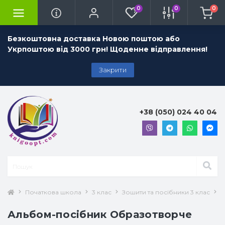
0
0
0
Безкоштовна доставка Новою поштою або
Укрпоштою від 3000 грн! Щоденне відправлення!
Закрити
+38 (050) 024 40 04
Початкова школа
3 клас
Зошити та посібники 3 клас
М
Альбом-посібник Образотворче