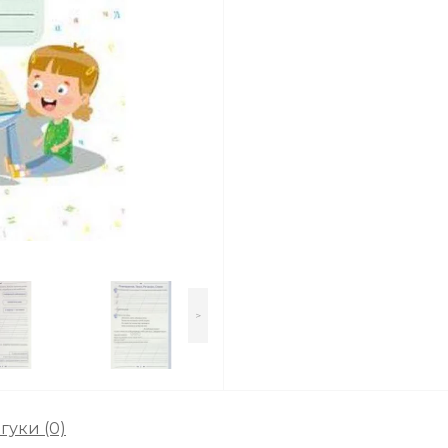
>
гуки (0)