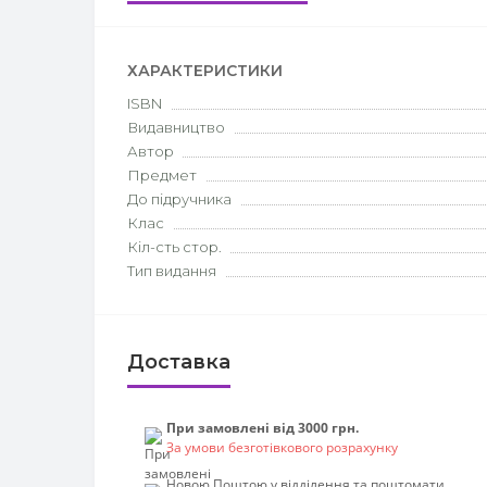
ХАРАКТЕРИСТИКИ
ISBN
Видавництво
Автор
Предмет
До підручника
Клас
Кіл-сть стор.
Тип видання
Доставка
При замовлені від 3000 грн.
За умови безготівкового розрахунку
Новою Поштою у відділення та поштомати