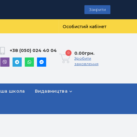
Закрити
Особистий кабінет
+38 (050) 024 40 04
0.00грн.
0
Зробити
замовлення
рша школа
Видавництва