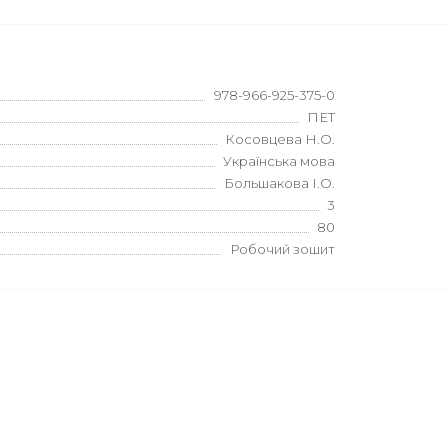
978-966-925-375-0
ПЕТ
Косовцева Н.О.
Українська мова
Большакова І.О.
3
80
Робочий зошит