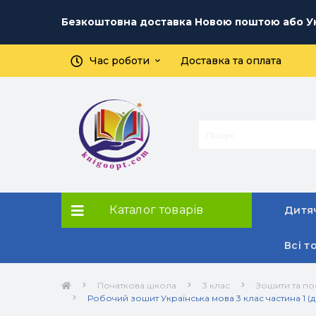
Безкоштовна доставка Новою поштою або Ук
Час роботи
Доставка та оплата
Каталог товарів
Дитяч
Всі т
Початкова школа
3 клас
Зошити та по
Робочий зошит Українська мова 3 клас частина 1 (