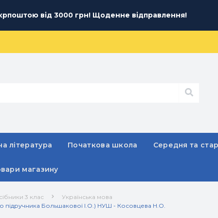
рпоштою від 3000 грн! Щоденне відправлення!
а література
Початкова школа
Середня та ста
овари магазину
сібники 3 клас
Українська мова
до підручника Большакової І.О.) НУШ - Косовцева Н.О.