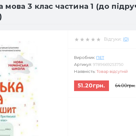
мова 3 клас частина 1 (до підру
)
Відгуки:
(0)
Виробник:
ПЕТ
Артикул:
9789669253750
Наявність:
Товар відсутній
51.20грн.
64.00грн.