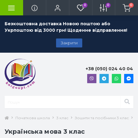
0
0
0
Безкоштовна доставка Новою поштою або
Укрпоштою від 3000 грн! Щоденне відправлення!
Закрити
+38 (050) 024 40 04
Початкова школа
3 клас
Зошити та посібники 3 клас
У
Українська мова 3 клас