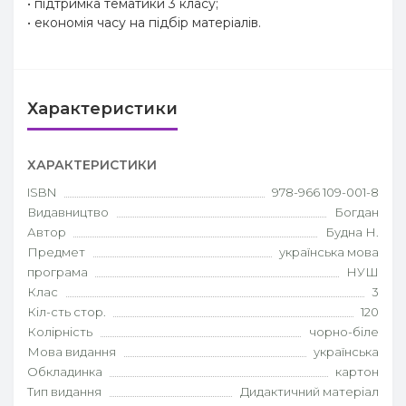
• підтримка тематики 3 класу;
• економія часу на підбір матеріалів.
Характеристики
ХАРАКТЕРИСТИКИ
ISBN
978-966 109-001-8
Видавництво
Богдан
Автор
Будна Н.
Предмет
українська мова
програма
НУШ
Клас
3
Кіл-сть стор.
120
Колірність
чорно-біле
Мова видання
українська
Обкладинка
картон
Тип видання
Дидактичний матеріал