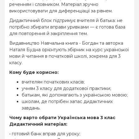
реченням і словником. Матеріал зручно
використовувати для диференціації за рівнем.
Дидактичний блок підтримує вчителя й батька: не
потрібно збирати вправи уривками — є готова база
для повторення й закріплення тем.
Видавництво Навчальна книга - Богдан та авторка
Наталя Будна орієнтують збірник на курс української
мови й читання в початковій школі, зокрема для 3
класу.
Кому буде корисно:
вчителям початкових класів;
учням 3 класу для додаткової практики;
батькам, які допомагають з українською мовою;
школам, де потрібен запас дидактичних
завдань.
Чому варто обрати Українська мова 3 клас
Дидактичний матеріал:
• готовий банк вправ для уроку;