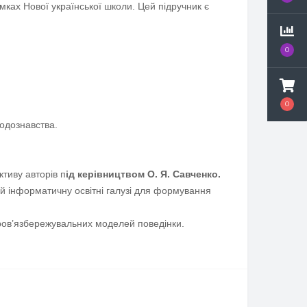
мках Нової української школи. Цей підручник є
0
0
родознавства.
ктиву авторів п
ід керівництвом О. Я. Савченко.
 й інформатичну освітні галузі для формування
оров’язбережувальних моделей поведінки.