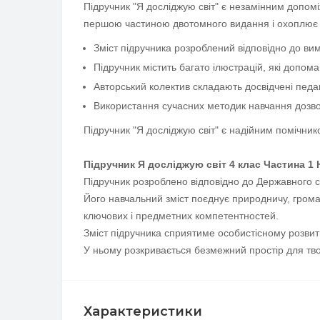
Підручник "Я досліджую світ" є незамінним допомі
першою частиною двотомного видання і охоплює 
Зміст підручника розроблений відповідно до вим
Підручник містить багато ілюстрацій, які допом
Авторський колектив складають досвідчені педа
Використання сучасних методик навчання дозво
Підручник "Я досліджую світ" є надійним помічнико
Підручник Я досліджую світ 4 клас Частина 1
Підручник розроблено відповідно до Державного ст
Його навчальний зміст поєднує природничу, громад
ключових і предметних компетентностей.
Зміст підручника сприятиме особистісному розвит
У ньому розкривається безмежний простір для тво
Характеристики