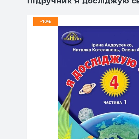
Підручник Я досліджую сві
-10%