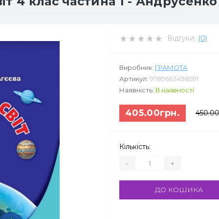
т 4 клас частина 1 - Андрусенко 
Відгуки:
(0)
Виробник:
ГРАМОТА
Артикул:
9789663498591
Наявність:
В наявності
405.00грн.
450.00
Кількість:
-
+
ДО КОШИКА