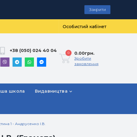
Закрити
Особистий кабінет
+38 (050) 024 40 04
0.00грн.
0
Зробити
замовлення
рша школа
Видавництва
тина 1 - Андрусенко І.В.