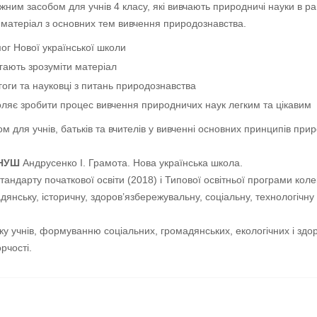
жним засобом для учнів 4 класу, які вивчають природничі науки в ра
матеріал з основних тем вивчення природознавства.
ог Нової української школи
агають зрозуміти матеріал
гоги та науковці з питань природознавства
ляє зробити процес вивчення природничих наук легким та цікавим
м для учнів, батьків та вчителів у вивченні основних принципів при
 НУШ
Андрусенко І. Грамота. Нова українська школа.
андарту початкової освіти (2018) і Типової освітньої програми коле
янську, історичну, здоров’язбережувальну, соціальну, технологічну
ку учнів, формуванню соціальних, громадянських, екологічних і зд
рчості.