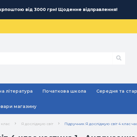
рпоштою від 3000 грн! Щоденне відправлення!
а література
Початкова школа
Середня та ста
овари магазину
 клас
Я досліджую світ
Підручник Я досліджую світ 4 клас час