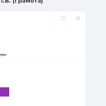
І.В. (Грамота)
грн.