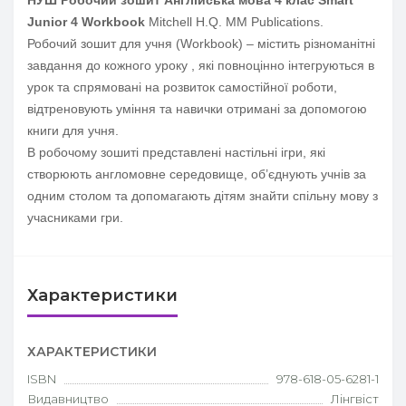
НУШ Робочий зошит Англійська мова 4 клас Smart
Junior 4 Workbook
Mitchell H.Q. MM Publications.
Робочий зошит для учня (Workbook) – містить різноманітні
завдання до кожного уроку , які повноцінно інтегруються в
урок та спрямовані на розвиток самостійної роботи,
відтреновують уміння та навички отримані за допомогою
книги для учня.
В робочому зошиті представлені настільні ігри, які
створюють англомовне середовище, об’єднують учнів за
одним столом та допомагають дітям знайти спільну мову з
учасниками гри.
Характеристики
ХАРАКТЕРИСТИКИ
ISBN
978-618-05-6281-1
Видавництво
Лінгвіст