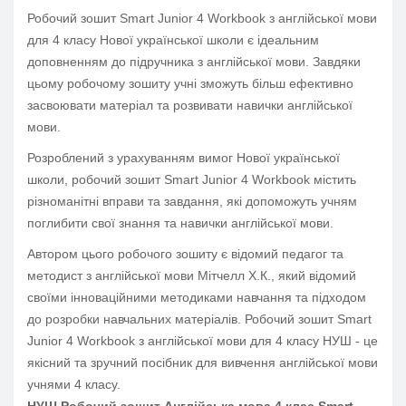
Робочий зошит Smart Junior 4 Workbook з англійської мови
для 4 класу Нової української школи є ідеальним
доповненням до підручника з англійської мови. Завдяки
цьому робочому зошиту учні зможуть більш ефективно
засвоювати матеріал та розвивати навички англійської
мови.
Розроблений з урахуванням вимог Нової української
школи, робочий зошит Smart Junior 4 Workbook містить
різноманітні вправи та завдання, які допоможуть учням
поглибити свої знання та навички англійської мови.
Автором цього робочого зошиту є відомий педагог та
методист з англійської мови Мітчелл Х.К., який відомий
своїми інноваційними методиками навчання та підходом
до розробки навчальних матеріалів. Робочий зошит Smart
Junior 4 Workbook з англійської мови для 4 класу НУШ - це
якісний та зручний посібник для вивчення англійської мови
учнями 4 класу.