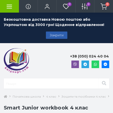
0
0
0
Безкоштовна доставка Новою поштою або
Укрпоштою від 3000 грн! Щоденне відправлення!
Закрити
+38 (050) 024 40 04
Початкова школа
4 клас
Зошити та посібники 4 клас
А
Smart Junior workbook 4 клас