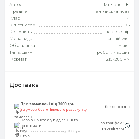
Автор
Мітчелл Г.К.
Предмет
англійська мова
Клас
4
Кіл-сть стор.
96
Колірність
повноколір
Мова видання
англійська
Обкладинка
м'яка
Тип видання
робочий зошит
Формат
210х280 мм
Доставка
При замовлені від 3000 грн.
безкоштовно
За умови безготівкового розрахунку
Новою Поштою у відділення та
за тарифами
поштомати
перевізника
Відправка замовлень від 200 грн