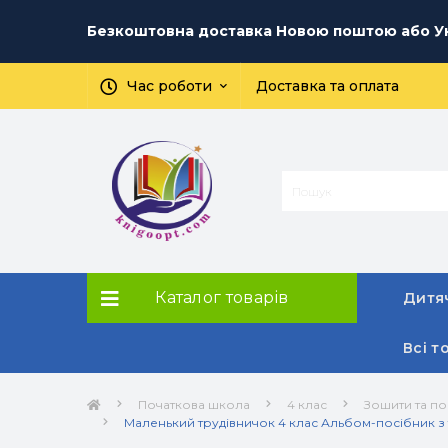
Безкоштовна доставка Новою поштою або Ук
Час роботи
Доставка та оплата
Каталог товарів
Дитяч
Всі т
Початкова школа
4 клас
Зошити та по
Маленький трудівничок 4 клас Альбом-посібник з 