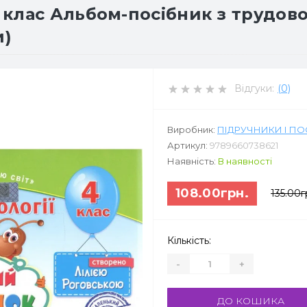
клас Альбом-посібник з трудово
и)
Відгуки:
(0)
Виробник:
ПІДРУЧНИКИ І П
Артикул:
9789660738621
Наявність:
В наявності
108.00грн.
135.00г
Кількість:
-
+
ДО КОШИКА