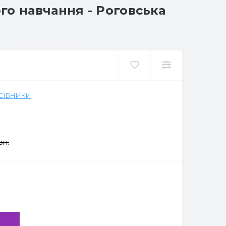
го навчання - Роговська
ОСІБНИКИ
рн.