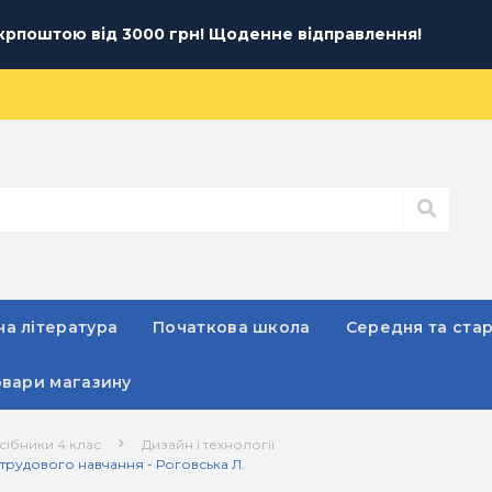
рпоштою від 3000 грн! Щоденне відправлення!
а література
Початкова школа
Середня та ста
овари магазину
сібники 4 клас
Дизайн і технології
трудового навчання - Роговська Л.