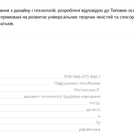
ння з дизайну і технологій, розроблені відповідно до Типових о
спрямовані на розвиток універсальних творчих якостей та сенсор
атьків.
978-966-073-862-1
Підручники і посібники
Роговська Л.
дизайн і технології, трудове навчання
НУШ
до всіх
4
72
українська