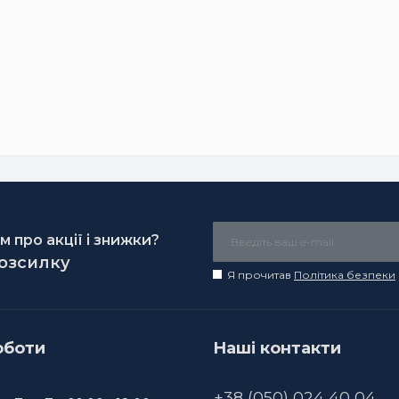
 про акції і знижки?
розсилку
Я прочитав
Політика безпеки
оботи
Наші контакти
+38 (050) 024 40 04