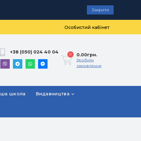
Закрити
Особистий кабінет
+38 (050) 024 40 04
0.00грн.
0
Зробити
замовлення
рша школа
Видавництва